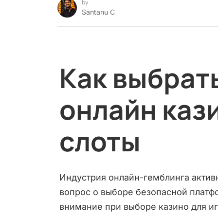
by
Santanu C
Как выбрат
онлайн кази
слоты
Индустрия онлайн-гемблинга активн
вопрос о выборе безопасной платфо
внимание при выборе казино для иг