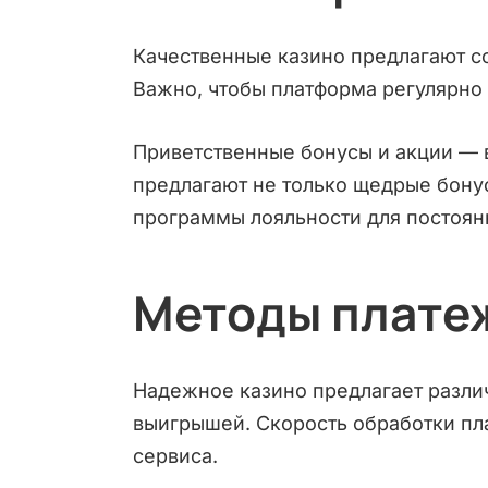
Качественные казино предлагают со
Важно, чтобы платформа регулярно 
Приветственные бонусы и акции —
предлагают не только щедрые бонус
программы лояльности для постоян
Методы плате
Надежное казино предлагает разли
выигрышей. Скорость обработки пл
сервиса.