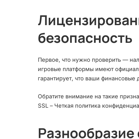
Лицензирован
безопасность
Первое, что нужно проверить — на
игровые платформы имеют официаль
гарантирует, что ваши финансовые 
Обратите внимание на такие призна
SSL – Четкая политика конфиденци
Разнообразие 