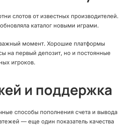
тни слотов от известных производителей.
обновляла каталог новыми играми.
 важный момент. Хорошие платформы
ы на первый депозит, но и постоянные
ных игроков.
жей и поддержка
чные способы пополнения счета и вывода
атежей — еще один показатель качества