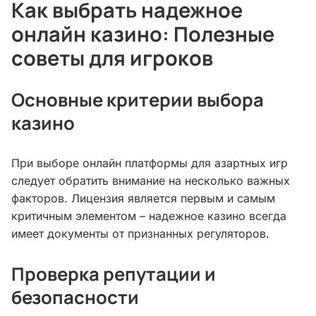
Как выбрать надежное
онлайн казино: Полезные
советы для игроков
Основные критерии выбора
казино
При выборе онлайн платформы для азартных игр
следует обратить внимание на несколько важных
факторов. Лицензия является первым и самым
критичным элементом – надежное казино всегда
имеет документы от признанных регуляторов.
Проверка репутации и
безопасности