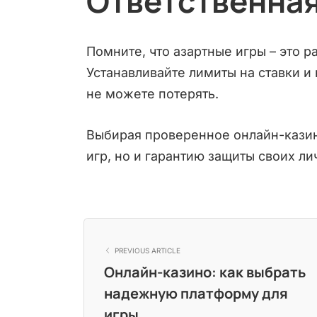
Ответственная
Помните, что азартные игры – это р
Устанавливайте лимиты на ставки и 
не можете потерять.
Выбирая проверенное онлайн-казин
игр, но и гарантию защиты своих л
PREVIOUS ARTICLE
Онлайн-казино: как выбрать
надежную платформу для
игры