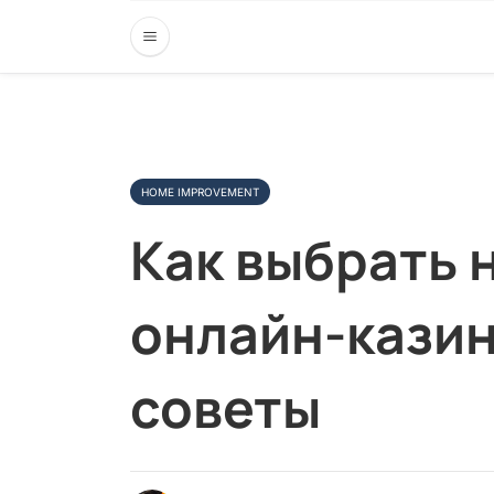
HOME IMPROVEMENT
Как выбрать 
онлайн-казин
советы