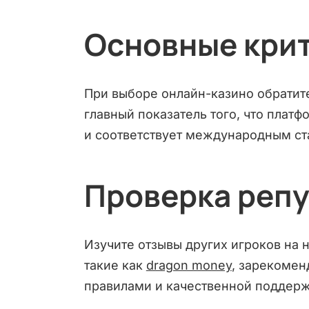
Основные кри
При выборе онлайн-казино обратит
главный показатель того, что плат
и соответствует международным ст
Проверка реп
Изучите отзывы других игроков на
такие как
dragon money
, зарекомен
правилами и качественной поддерж