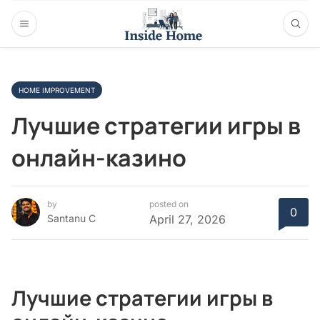
HOME IMPROVEMENT
Лучшие стратегии игры в
онлайн-казино
by
posted on
0
Santanu C
April 27, 2026
Лучшие стратегии игры в