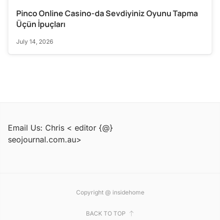
Pinco Online Casino-da Sevdiyiniz Oyunu Tapma
Üçün İpuçları
July 14, 2026
Email Us: Chris < editor {@}
seojournal.com.au>
Copyright @ insidehome
BACK TO TOP