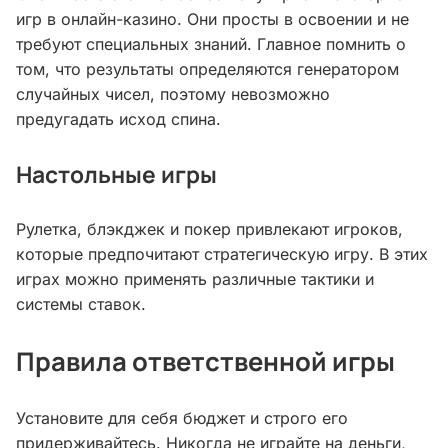
игр в онлайн-казино. Они просты в освоении и не
требуют специальных знаний. Главное помнить о
том, что результаты определяются генератором
случайных чисел, поэтому невозможно
предугадать исход спина.
Настольные игры
Рулетка, блэкджек и покер привлекают игроков,
которые предпочитают стратегическую игру. В этих
играх можно применять различные тактики и
системы ставок.
Правила ответственной игры
Установите для себя бюджет и строго его
придерживайтесь. Никогда не играйте на деньги,