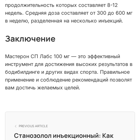
продолжительность которых составляет 8-12
недель. Средняя доза составляет от 300 до 600 мг
в неделю, разделенная на несколько инъекций.
Заключение
Мастерон СП Лабс 100 мг — это эффективный
инструмент для достижения высоких результатов в
бодибилдинге и других видах спорта. Правильное
применение и соблюдение рекомендаций позволят
вам достичь желаемых целей.
PREVIOUS ARTICLE
Станозолол инъекционный: Как