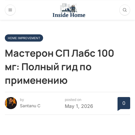
HOME IMPROVEMENT
Мастерон СП Лабс 100
мг: Полный гид по
применению
by
posted on
0
Santanu C
May 1, 2026