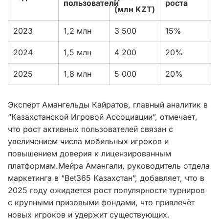
пользователи
роста
(млн KZT)
2023
1,2 млн
3 500
15%
2024
1,5 млн
4 200
20%
2025
1,8 млн
5 000
20%
Эксперт Амангельды Кайратов, главный аналитик в
“Казахстанской Игровой Ассоциации”, отмечает,
что рост активных пользователей связан с
увеличением числа мобильных игроков и
повышением доверия к лицензированным
платформам.Мейра Амангали, руководитель отдела
маркетинга в “Bet365 Казахстан”, добавляет, что в
2025 году ожидается рост популярности турниров
с крупными призовыми фондами, что привлечёт
новых игроков и удержит существующих.