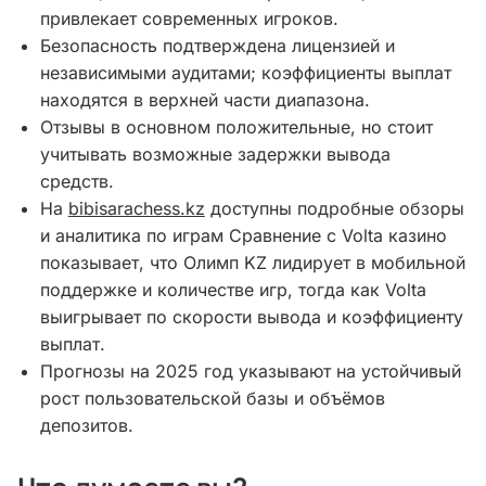
привлекает современных игроков.
Безопасность подтверждена лицензией и
независимыми аудитами; коэффициенты выплат
находятся в верхней части диапазона.
Отзывы в основном положительные, но стоит
учитывать возможные задержки вывода
средств.
На
bibisarachess.kz
доступны подробные обзоры
и аналитика по играм Сравнение с Volta казино
показывает, что Олимп KZ лидирует в мобильной
поддержке и количестве игр, тогда как Volta
выигрывает по скорости вывода и коэффициенту
выплат.
Прогнозы на 2025 год указывают на устойчивый
рост пользовательской базы и объёмов
депозитов.