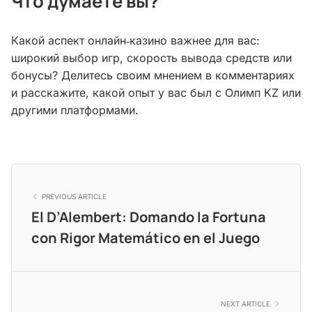
Что думаете вы?
Какой аспект онлайн‑казино важнее для вас:
широкий выбор игр, скорость вывода средств или
бонусы? Делитесь своим мнением в комментариях
и расскажите, какой опыт у вас был с Олимп KZ или
другими платформами.
PREVIOUS ARTICLE
El D’Alembert: Domando la Fortuna
con Rigor Matemático en el Juego
NEXT ARTICLE