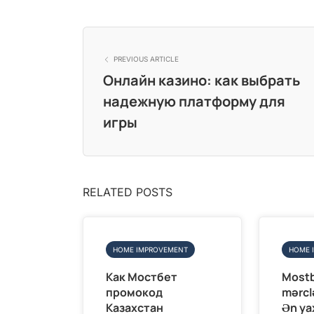
PREVIOUS ARTICLE
Онлайн казино: как выбрать
надежную платформу для
игры
RELATED POSTS
HOME IMPROVEMENT
HOME 
Как Мостбет
Mostb
промокод
mərclə
Казахстан
Ən ya