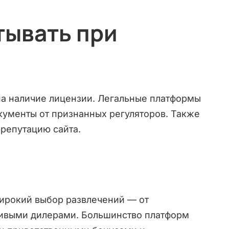
тывать при
на наличие лицензии. Легальные платформы
ументы от признанных регуляторов. Также
 репутацию сайта.
ирокий выбор развлечений — от
 живыми дилерами. Большинство платформ