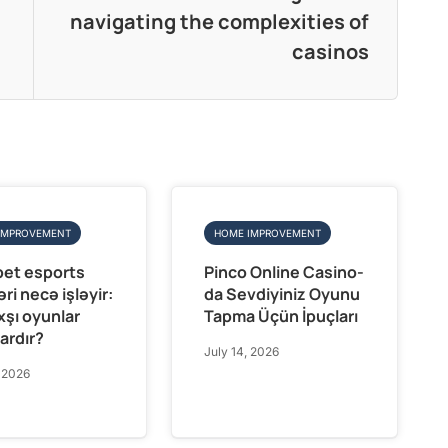
navigating the complexities of
casinos
IMPROVEMENT
HOME IMPROVEMENT
et esports
Pinco Online Casino-
ri necə işləyir:
da Sevdiyiniz Oyunu
xşı oyunlar
Tapma Üçün İpuçları
ardır?
July 14, 2026
, 2026