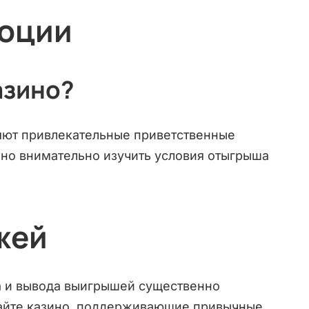
моции
азино?
яют привлекательные приветственные
но внимательно изучить условия отыгрыша
жей
а и вывода выигрышей существенно
райте казино, поддерживающие привычные