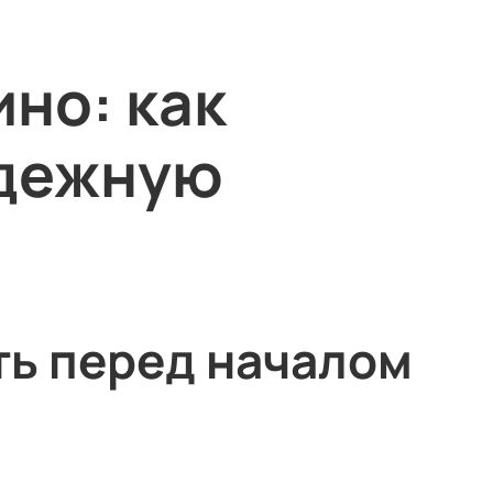
но: как
адежную
ть перед началом