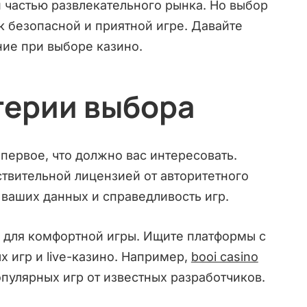
 частью развлекательного рынка. Но выбор
 безопасной и приятной игре. Давайте
ние при выборе казино.
терии выбора
первое, что должно вас интересовать.
ствительной лицензией от авторитетного
 ваших данных и справедливость игр.
для комфортной игры. Ищите платформы с
 игр и live-казино. Например,
booi casino
пулярных игр от известных разработчиков.