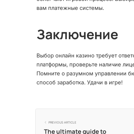
вам платежные системы.
Заключение
Выбор онлайн казино требует ответ
платформы, проверьте наличие лицен
Помните о разумном управлении бю
способ заработка. Удачи в игре!
PREVIOUS ARTICLE
The ultimate guide to