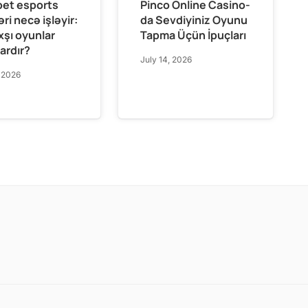
et esports
Pinco Online Casino-
ri necə işləyir:
da Sevdiyiniz Oyunu
xşı oyunlar
Tapma Üçün İpuçları
ardır?
July 14, 2026
, 2026