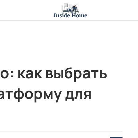
о: как выбрать
атформу для