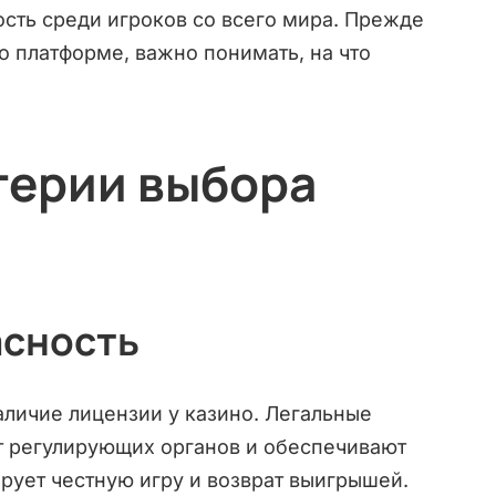
сть среди игроков со всего мира. Прежде
о платформе, важно понимать, на что
терии выбора
асность
аличие лицензии у казино. Легальные
 регулирующих органов и обеспечивают
ирует честную игру и возврат выигрышей.