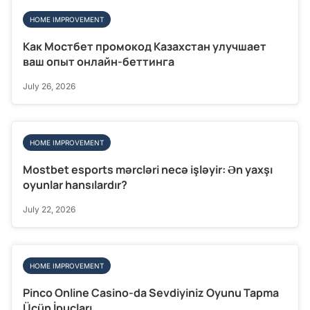
HOME IMPROVEMENT
Как Мостбет промокод Казахстан улучшает
ваш опыт онлайн-беттинга
July 26, 2026
HOME IMPROVEMENT
Mostbet esports mərcləri necə işləyir: Ən yaxşı
oyunlar hansılardır?
July 22, 2026
HOME IMPROVEMENT
Pinco Online Casino-da Sevdiyiniz Oyunu Tapma
Üçün İpuçları