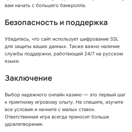
вам начать с большего банкролла.
Безопасность и поддержка
Убедитесь, что сайт использует шифрование SSL
для защиты ваших данных. Также важно наличие
службы поддержки, работающей 24/7 на русском
языке.
Заключение
Выбор надежного онлайн казино — это первый шаг
к приятному игровому опыту. Не спешите, изучите
все условия и начните с малых ставок.
Ответственная игра всегда приносит больше
удовлетворения.