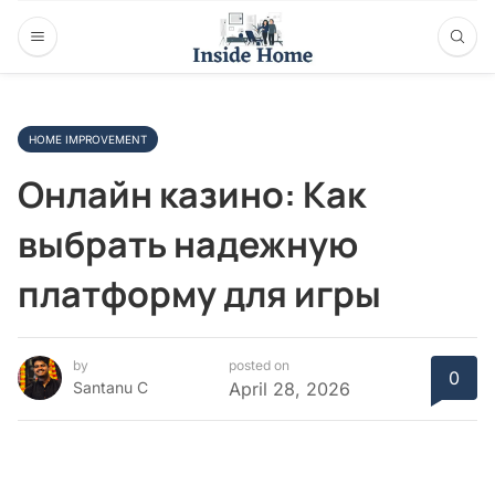
HOME IMPROVEMENT
Онлайн казино: Как
выбрать надежную
платформу для игры
by
posted on
0
Santanu C
April 28, 2026