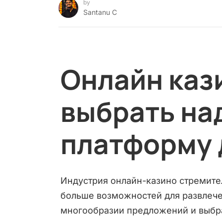
by
Santanu C
Онлайн кази
выбрать н
платформу 
Индустрия онлайн-казино стремител
больше возможностей для развлечен
многообразии предложений и выбра