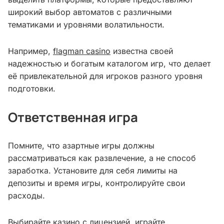
широкий выбор автоматов с различными
тематиками и уровнями волатильности.
Например,
flagman casino
известна своей
надежностью и богатым каталогом игр, что делает
её привлекательной для игроков разного уровня
подготовки.
Ответственная игра
Помните, что азартные игры должны
рассматриваться как развлечение, а не способ
заработка. Установите для себя лимиты на
депозиты и время игры, контролируйте свои
расходы.
Выбирайте казино с лицензией, играйте