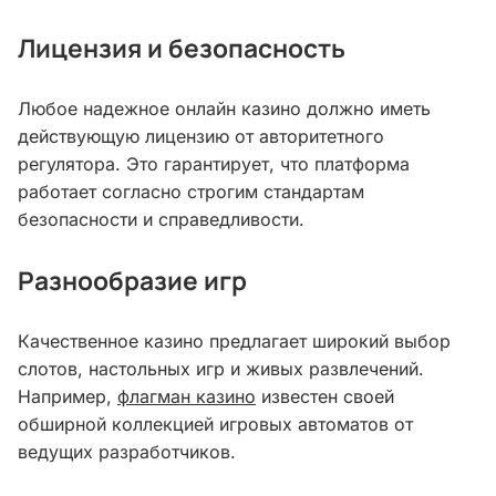
Лицензия и безопасность
Любое надежное онлайн казино должно иметь
действующую лицензию от авторитетного
регулятора. Это гарантирует, что платформа
работает согласно строгим стандартам
безопасности и справедливости.
Разнообразие игр
Качественное казино предлагает широкий выбор
слотов, настольных игр и живых развлечений.
Например,
флагман казино
известен своей
обширной коллекцией игровых автоматов от
ведущих разработчиков.