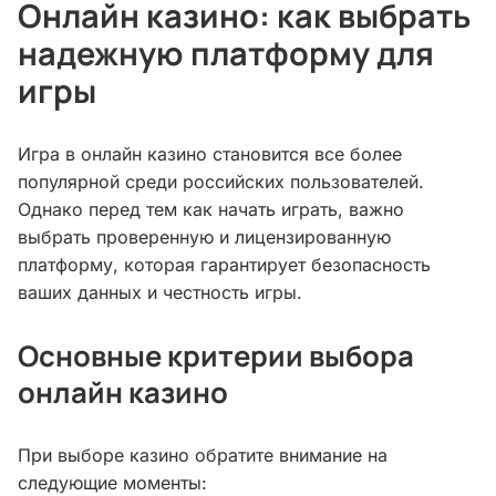
Онлайн казино: как выбрать
надежную платформу для
игры
Игра в онлайн казино становится все более
популярной среди российских пользователей.
Однако перед тем как начать играть, важно
выбрать проверенную и лицензированную
платформу, которая гарантирует безопасность
ваших данных и честность игры.
Основные критерии выбора
онлайн казино
При выборе казино обратите внимание на
следующие моменты: