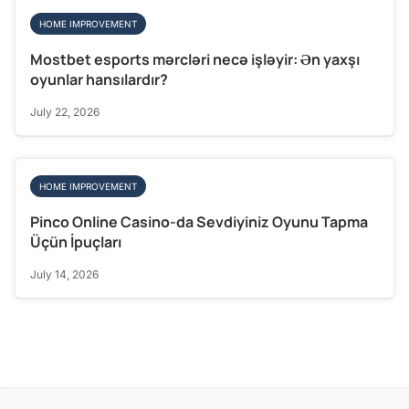
HOME IMPROVEMENT
Mostbet esports mərcləri necə işləyir: Ən yaxşı
oyunlar hansılardır?
July 22, 2026
HOME IMPROVEMENT
Pinco Online Casino-da Sevdiyiniz Oyunu Tapma
Üçün İpuçları
July 14, 2026