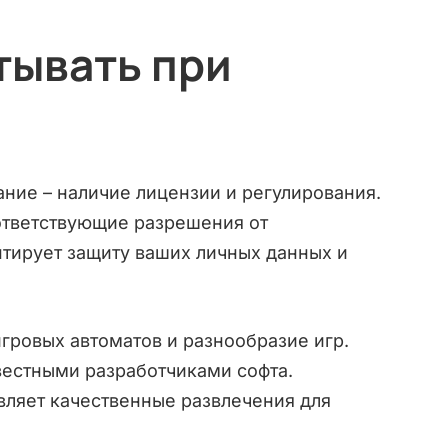
тывать при
ание – наличие лицензии и регулирования.
ответствующие разрешения от
нтирует защиту ваших личных данных и
гровых автоматов и разнообразие игр.
вестными разработчиками софта.
ляет качественные развлечения для