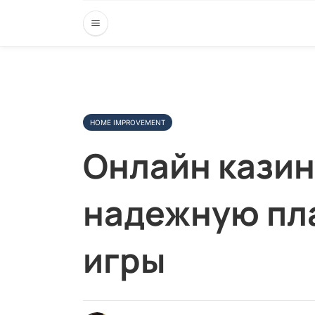
HOME IMPROVEMENT
Онлайн казин
надежную пл
игры