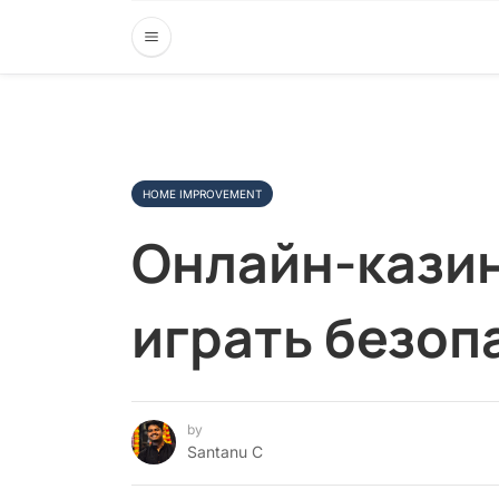
HOME IMPROVEMENT
Онлайн-казин
играть безоп
by
Santanu C