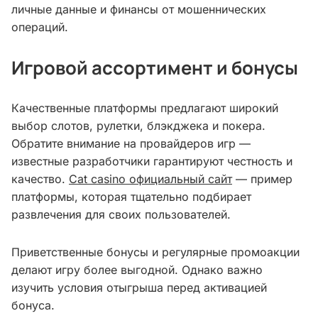
личные данные и финансы от мошеннических
операций.
Игровой ассортимент и бонусы
Качественные платформы предлагают широкий
выбор слотов, рулетки, блэкджека и покера.
Обратите внимание на провайдеров игр —
известные разработчики гарантируют честность и
качество.
Cat casino официальный сайт
— пример
платформы, которая тщательно подбирает
развлечения для своих пользователей.
Приветственные бонусы и регулярные промоакции
делают игру более выгодной. Однако важно
изучить условия отыгрыша перед активацией
бонуса.