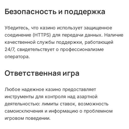
Безопасность и поддержка
Убедитесь, что казино использует защищенное
соединение (HTTPS) для передачи данных. Наличие
качественной службы поддержки, работающей
24/7, свидетельствует о профессионализме
оператора.
Ответственная игра
Любое надежное казино предоставляет
инструменты для контроля над азартной
деятельностью: лимиты ставок, возможность
самоисключения и информацию о проблемном
игровом поведении.