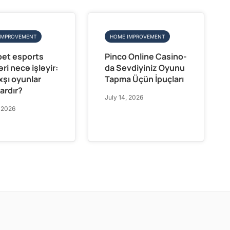
IMPROVEMENT
HOME IMPROVEMENT
et esports
Pinco Online Casino-
ri necə işləyir:
da Sevdiyiniz Oyunu
xşı oyunlar
Tapma Üçün İpuçları
ardır?
July 14, 2026
, 2026