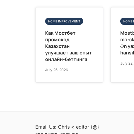
HOME IMPROVEMENT
HOME 
Как Мостбет
Mostb
промокод
mərclə
Казахстан
Ən ya
улучшает ваш опыт
hansıl
онлайн-беттинга
July 22
July 26, 2026
Email Us: Chris < editor {@}