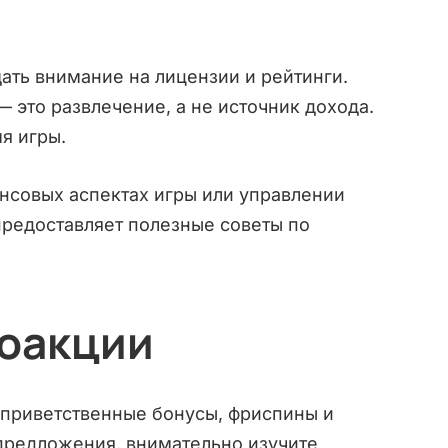
ать внимание на лицензии и рейтинги.
 это развлечение, а не источник дохода.
я игры.
нсовых аспектах игры или управлении
редоставляет полезные советы по
моакции
приветственные бонусы, фриспины и
предложения, внимательно изучите