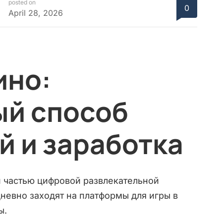
posted on
0
April 28, 2026
ино:
й способ
й и заработка
 частью цифровой развлекательной
невно заходят на платформы для игры в
ы.