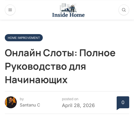
HOME IMPROVEMENT
Онлайн Слоты: Полное
Руководство для
Начинающих
by
posted on
0
Santanu C
April 28, 2026