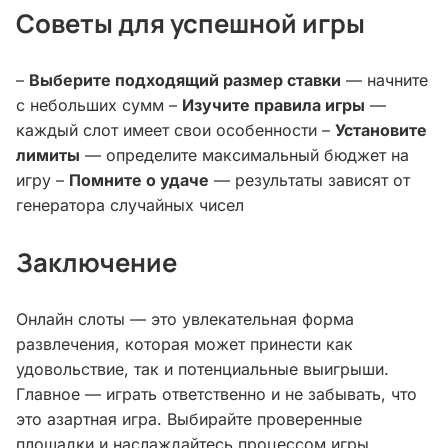
Советы для успешной игры
–
Выберите подходящий размер ставки
— начните
с небольших сумм –
Изучите правила игры
—
каждый слот имеет свои особенности –
Установите
лимиты
— определите максимальный бюджет на
игру –
Помните о удаче
— результаты зависят от
генератора случайных чисел
Заключение
Онлайн слоты — это увлекательная форма
развлечения, которая может принести как
удовольствие, так и потенциальные выигрыши.
Главное — играть ответственно и не забывать, что
это азартная игра. Выбирайте проверенные
площадки и наслаждайтесь процессом игры.