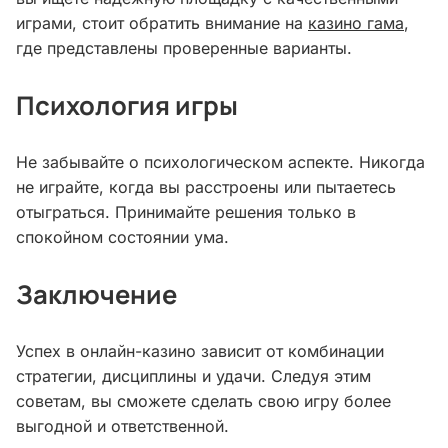
играми, стоит обратить внимание на
казино гама
,
где представлены проверенные варианты.
Психология игры
Не забывайте о психологическом аспекте. Никогда
не играйте, когда вы расстроены или пытаетесь
отыграться. Принимайте решения только в
спокойном состоянии ума.
Заключение
Успех в онлайн-казино зависит от комбинации
стратегии, дисциплины и удачи. Следуя этим
советам, вы сможете сделать свою игру более
выгодной и ответственной.