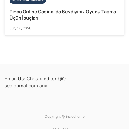
HOME IMPROVEMENT
Pinco Online Casino-da Sevdiyiniz Oyunu Tapma
Üçün İpuçları
July 14, 2026
Email Us: Chris < editor {@}
seojournal.com.au>
Copyright @ insidehome
BACK TO TOP