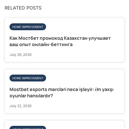
RELATED POSTS
HOME IMPROVEMENT
Как Мостбет промокод Казахстан улучшает
ваш опыт онлайн-беттинга
July 26, 2026
HOME IMPROVEMENT
Mostbet esports mərcləri necə işləyir: Ən yaxşı
oyunlar hansılardır?
July 22, 2026