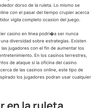
rededor dorso de la ruleta. Lo mismo se
line con el pasar del tiempo crupier acerca
dor vigila completo ocasion del juego.
uier casino en linea podri�a ser nunca
 una diversidad sobre estrategias. Existen
las jugadores con el fin de aumentar los
ntretenimiento. En los casinos terrestres,
os de ataque si la oficina del casino
cerca de las casinos online, este tipo de
anspirado los jugadores podran usar cualquier
 en la ruleta