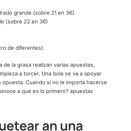
irado grande (sobre 21 en 36)
de (sobre 22 en 36)
ro de diferentes).
 de la grasa realizan varias apuestas,
 empieza a torcer. Una bola se va a apoyar
on opuesta. Cuando si no le importa hacerse
? conoce a que es lo primero? apuestas
guetear an una