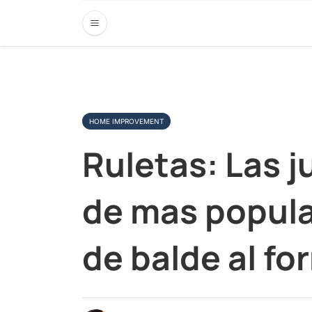
HOME IMPROVEMENT
Ruletas: Las 
de mas popula
de balde al f