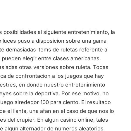
posibilidades al siguiente entretenimiento, la
de luces puso a disposicion sobre una gama
te demasiadas items de ruletas referente a
s pueden elegir entre clases americanas,
iadas otras versiones sobre ruleta. Todas
rca de confrontacion a los juegos que hay
restres, en donde nuestro entretenimiento
eyes sobre la deportiva. Por ese motivo, no
juego alrededor 100 para ciento. El resultado
e el llanta, una afan en el caso de que nos lo
s del crupier. En algun casino online, tales
e algun alternador de numeros aleatorios