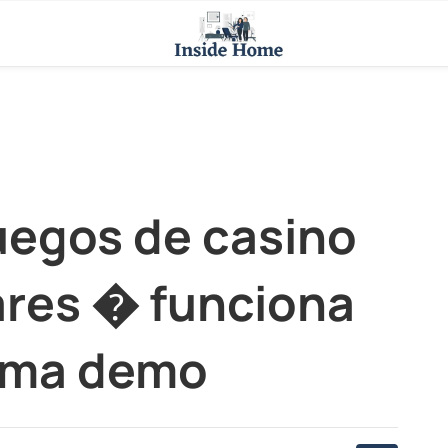
juegos de casino
res � funciona
orma demo