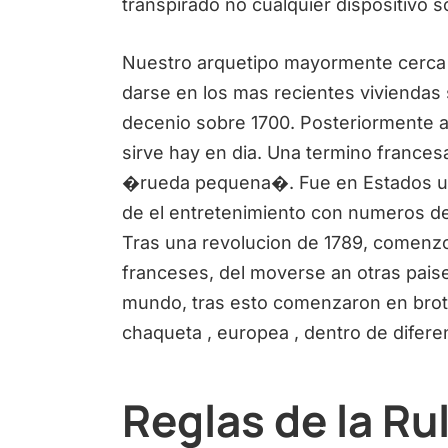
transpirado no cualquier dispositivo s
Nuestro arquetipo mayormente cerca 
darse en los mas recientes viviendas
decenio sobre 1700. Posteriormente ap
sirve hay en dia. Una termino france
�rueda pequena�. Fue en Estados un
de el entretenimiento con numeros del
Tras una revolucion de 1789, comenzo
franceses, del moverse an otras paise
mundo, tras esto comenzaron en brota
chaqueta , europea , dentro de difere
Reglas de la Ru