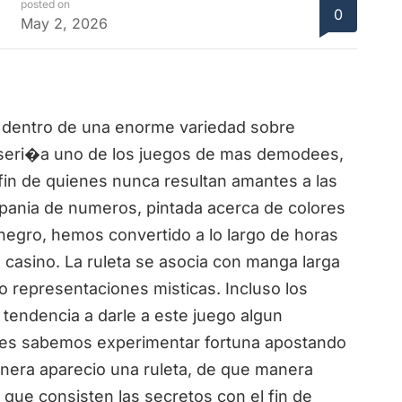
posted on
0
May 2, 2026
ar dentro de una enorme variedad sobre
e seri�a uno de los juegos de mas demodees,
 fin de quienes nunca resultan amantes a las
mpania de numeros, pintada acerca de colores
negro, hemos convertido a lo largo de horas
casino. La ruleta se asocia con manga larga
 representaciones misticas. Incluso los
 tendencia a darle a este juego algun
 les sabemos experimentar fortuna apostando
anera aparecio una ruleta, de que manera
 que consisten las secretos con el fin de