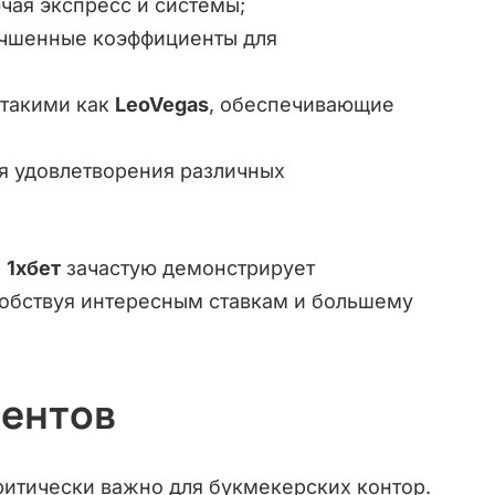
чая экспресс и системы;
учшенные коэффициенты для
 такими как
LeoVegas
, обеспечивающие
я удовлетворения различных
,
1хбет
зачастую демонстрирует
обствуя интересным ставкам и большему
иентов
ритически важно для букмекерских контор.