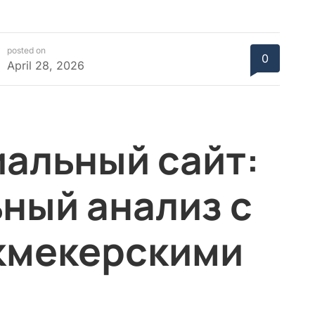
posted on
0
April 28, 2026
иальный сайт:
ный анализ с
кмекерскими