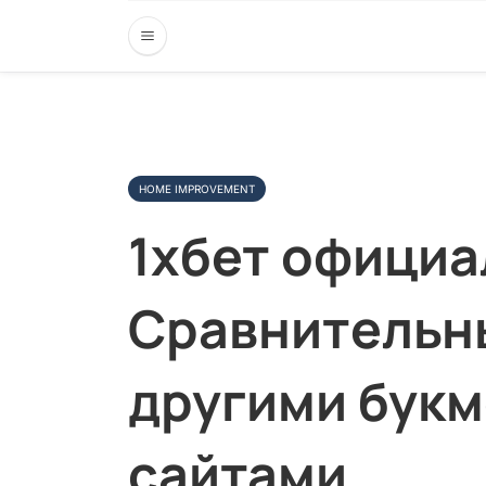
HOME IMPROVEMENT
1хбет официа
Сравнительны
другими бук
сайтами