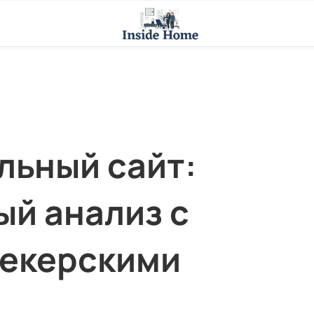
льный сайт:
й анализ с
мекерскими