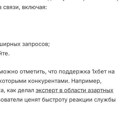
 связи, включая:
ширных запросов;
йте.
можно отметить, что поддержка 1хбет на
которыми конкурентами. Например,
а, как делал
эксперт в области азартных
ьзователи ценят быстроту реакции службы