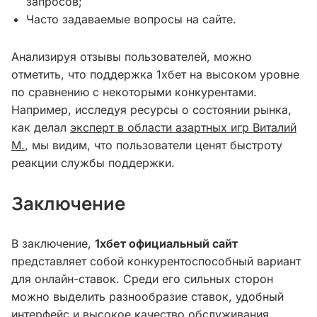
запросов;
Часто задаваемые вопросы на сайте.
Анализируя отзывы пользователей, можно
отметить, что поддержка 1хбет на высоком уровне
по сравнению с некоторыми конкурентами.
Например, исследуя ресурсы о состоянии рынка,
как делал
эксперт в области азартных игр Виталий
М.
, мы видим, что пользователи ценят быстроту
реакции службы поддержки.
Заключение
В заключение,
1хбет официальный сайт
представляет собой конкурентоспособный вариант
для онлайн-ставок. Среди его сильных сторон
можно выделить разнообразие ставок, удобный
интерфейс и высокое качество обслуживания