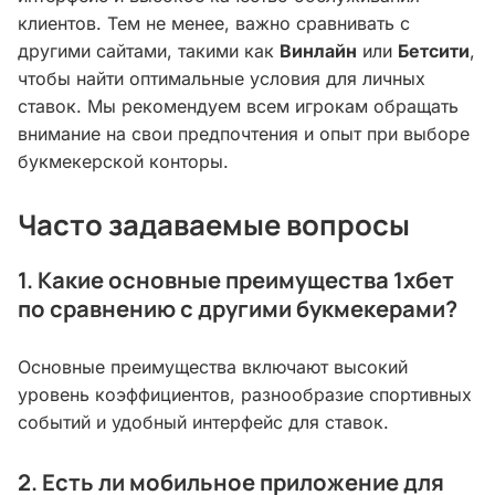
клиентов. Тем не менее, важно сравнивать с
другими сайтами, такими как
Винлайн
или
Бетсити
,
чтобы найти оптимальные условия для личных
ставок. Мы рекомендуем всем игрокам обращать
внимание на свои предпочтения и опыт при выборе
букмекерской конторы.
Часто задаваемые вопросы
1. Какие основные преимущества 1хбет
по сравнению с другими букмекерами?
Основные преимущества включают высокий
уровень коэффициентов, разнообразие спортивных
событий и удобный интерфейс для ставок.
2. Есть ли мобильное приложение для