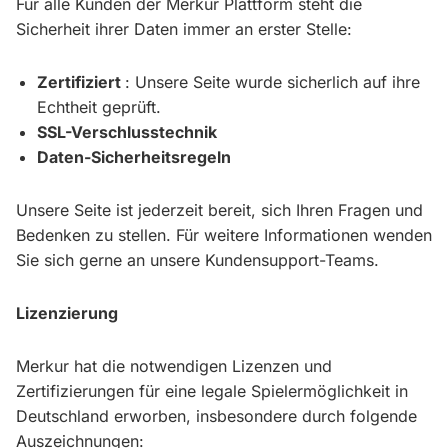
Für alle Kunden der Merkur Plattform steht die
Sicherheit ihrer Daten immer an erster Stelle:
Zertifiziert
: Unsere Seite wurde sicherlich auf ihre
Echtheit geprüft.
SSL-Verschlusstechnik
Daten-Sicherheitsregeln
Unsere Seite ist jederzeit bereit, sich Ihren Fragen und
Bedenken zu stellen. Für weitere Informationen wenden
Sie sich gerne an unsere Kundensupport-Teams.
Lizenzierung
Merkur hat die notwendigen Lizenzen und
Zertifizierungen für eine legale Spielermöglichkeit in
Deutschland erworben, insbesondere durch folgende
Auszeichnungen: