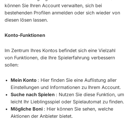
können Sie Ihren Account verwalten, sich bei
bestehenden Profilen anmelden oder sich wieder von
diesen lösen lassen.
Konto-Funktionen
Im Zentrum Ihres Kontos befindet sich eine Vielzahl
von Funktionen, die Ihre Spielerfahrung verbessern
sollen:
Mein Konto
: Hier finden Sie eine Auflistung aller
Einstellungen und Informationen zu Ihrem Account.
Suche nach Spielen
: Nutzen Sie diese Funktion, um
leicht Ihr Lieblingsspiel oder Spielautomat zu finden.
Mögliche Boni
: Hier können Sie sehen, welche
Aktionen der Anbieter bietet.