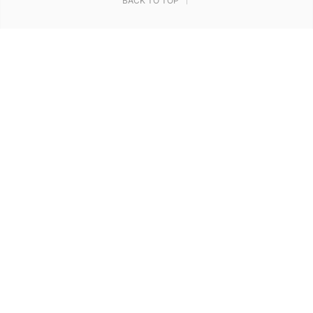
BACK TO TOP