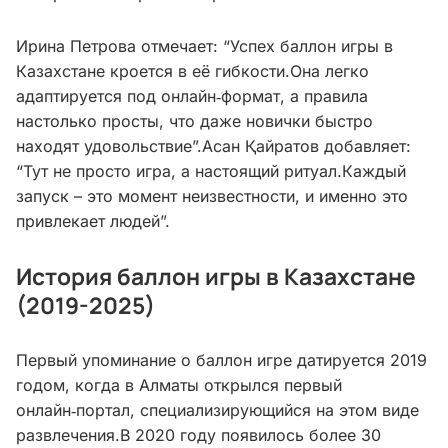
Ирина Петрова отмечает: “Успех баллон игры в
Казахстане кроется в её гибкости.Она легко
адаптируется под онлайн‑формат, а правила
настолько просты, что даже новички быстро
находят удовольствие”.Асан Қайратов добавляет:
“Тут не просто игра, а настоящий ритуал.Каждый
запуск – это момент неизвестности, и именно это
привлекает людей”.
История баллон игры в Казахстане
(2019-2025)
Первый упоминание о баллон игре датируется 2019
годом, когда в Алматы открылся первый
онлайн‑портал, специализирующийся на этом виде
развлечения.В 2020 году появилось более 30