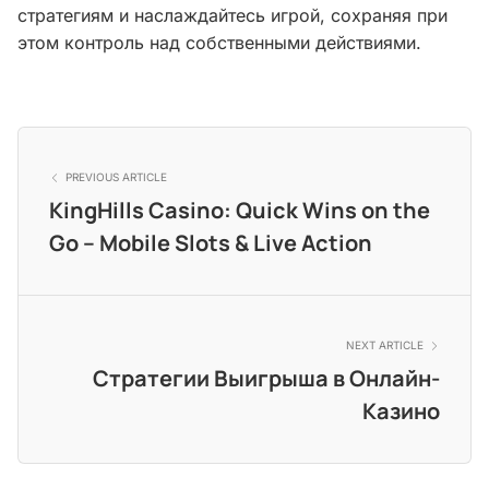
стратегиям и наслаждайтесь игрой, сохраняя при
этом контроль над собственными действиями.
PREVIOUS ARTICLE
KingHills Casino: Quick Wins on the
Go – Mobile Slots & Live Action
NEXT ARTICLE
Стратегии Выигрыша в Онлайн-
Казино