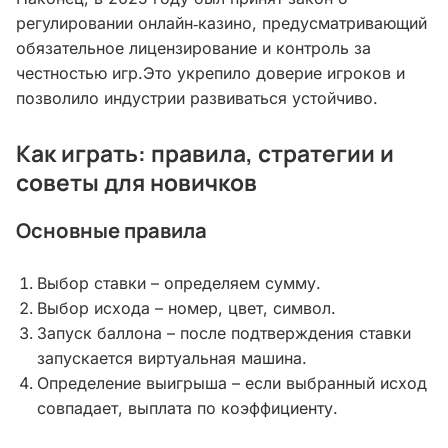
регулировании онлайн‑казино, предусматривающий
обязательное лицензирование и контроль за
честностью игр.Это укрепило доверие игроков и
позволило индустрии развиваться устойчиво.
Как играть: правила, стратегии и
советы для новичков
Основные правила
Выбор ставки – определяем сумму.
Выбор исхода – номер, цвет, символ.
Запуск баллона – после подтверждения ставки
запускается виртуальная машина.
Определение выигрыша – если выбранный исход
совпадает, выплата по коэффициенту.