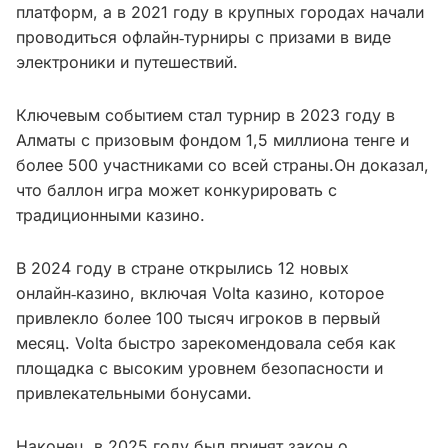
платформ, а в 2021 году в крупных городах начали
проводиться офлайн‑турниры с призами в виде
электроники и путешествий.
Ключевым событием стал турнир в 2023 году в
Алматы с призовым фондом 1,5 миллиона тенге и
более 500 участниками со всей страны.Он доказал,
что баллон игра может конкурировать с
традиционными казино.
В 2024 году в стране открылись 12 новых
онлайн‑казино, включая Volta казино, которое
привлекло более 100 тысяч игроков в первый
месяц. Volta быстро зарекомендовала себя как
площадка с высоким уровнем безопасности и
привлекательными бонусами.
Наконец, в 2025 году был принят закон о