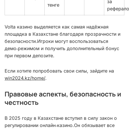
за
тенге
реферал
Volta казино выделяется как самая надёжная
площадка в Казахстане благодаря прозрачности и
безопасности.Игроки могут воспользоваться
демо‑режимом и получить дополнительный бонус
при первом депозите.
Если хотите попробовать свои силы, зайдите на
win2024.kz/home/
.
Правовые аспекты, безопасность и
честность
В 2025 году в Казахстане вступил в силу закон о
регулировании онлайн‑казино.Он обязывает все