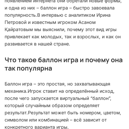
появлением интернета они обретали новые формы,
и одна из них – баллон игра – быстро завоевала
популярность.В интервью с аналитиком Ирина
Петровой и известным игроком Асаном
Қайратовым мы выяснили, почему этот вид игры
привлекает как молодых, так и взрослых, и как он
развивается в нашей стране.
Что такое баллон игра и почему она
так популярна
Баллон игра – это простая, но захватывающая
механика.Игрок ставит на определённый исход,
после чего запускается виртуальный “баллон”,
который случайным образом определяет
результат.Результат может быть номером, цветом,
символом или комбинацией – всё зависит от
конкретного варианта игры.