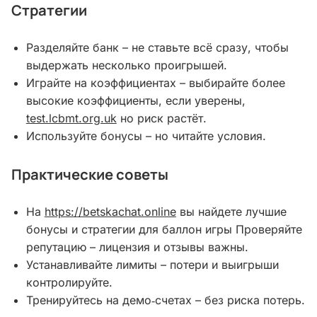
Стратегии
Разделяйте банк – не ставьте всё сразу, чтобы
выдержать несколько проигрышей.
Играйте на коэффициентах – выбирайте более
высокие коэффициенты, если уверены,
test.lcbmt.org.uk
но риск растёт.
Используйте бонусы – но читайте условия.
Практические советы
На
https://betskachat.online
вы найдете лучшие
бонусы и стратегии для баллон игры Проверяйте
репутацию – лицензия и отзывы важны.
Устанавливайте лимиты – потери и выигрыши
контролируйте.
Тренируйтесь на демо‑счетах – без риска потерь.