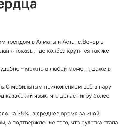
ердца
им трендом в Алматы и Астане.Вечер в
лайн‑показы, где колёса крутятся так же
о удобно – можно в любой момент, даже в
сть.С мобильным приложением всё в пару
д казахский язык, что делает игру более
сло на 35%, а среднее время за
иной
ы, а подтверждение того, что рулетка стала