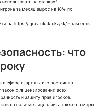
использовать на ставках”.
 игрока за месяц вырос на 18% по
 на https://igravruletku.kz/kk/ – там есть
езопасность: что
гроку
а в сфере азартных игр постоянно
т закон о лицензировании всех
рачность и защиту прав игроков.
еть на наличие лицензии, а также на меры