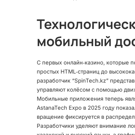
Технологическ
мобильный до
С первых онлайн‑казино, которые п
простых HTML‑страниц до высокока
разработчик “SpinTech.kz” представ
управляют колёсом с помощью дви
Мобильные приложения теперь явл
AstanaTech Expo в 2025 году показ
вращение фиксируется в распредел
Разработчики уделяют внимание ло
казахский и русский языки, а графи