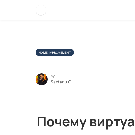
HOME IMPROVEMENT
by
Santanu C
Почему виртуа