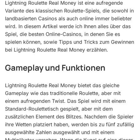
Lightning Roulette Real Money ist eine aufregende
Variante des klassischen Roulette-Spiels, die sowohl in
landbasierten Casinos als auch online immer beliebter
wird. In diesem Artikel werde ich Ihnen alles über das
Spiel, die besten Online-Casinos, in denen Sie es
spielen können, sowie Tipps und Tricks zum Gewinnen
bei Lightning Roulette Real Money
erzählen.
Gameplay und Funktionen
Lightning Roulette Real Money bietet das gleiche
Gameplay wie das traditionelle Roulette, aber mit
einem aufregenden Twist. Das Spiel wird mit einem
Standard-Roulettetisch gespielt, aber mit dem
zusätzlichen Element des Blitzes. Nachdem die Spieler
ihre Wetten platziert haben, werden bis zu fünf zufällig
ausgewählte Zahlen ausgewählt und mit einem