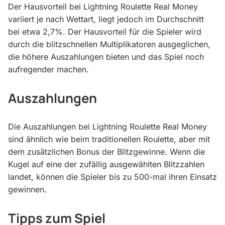
Der Hausvorteil bei Lightning Roulette Real Money
variiert je nach Wettart, liegt jedoch im Durchschnitt
bei etwa 2,7%. Der Hausvorteil für die Spieler wird
durch die blitzschnellen Multiplikatoren ausgeglichen,
die höhere Auszahlungen bieten und das Spiel noch
aufregender machen.
Auszahlungen
Die Auszahlungen bei Lightning Roulette Real Money
sind ähnlich wie beim traditionellen Roulette, aber mit
dem zusätzlichen Bonus der Blitzgewinne. Wenn die
Kugel auf eine der zufällig ausgewählten Blitzzahlen
landet, können die Spieler bis zu 500-mal ihren Einsatz
gewinnen.
Tipps zum Spiel