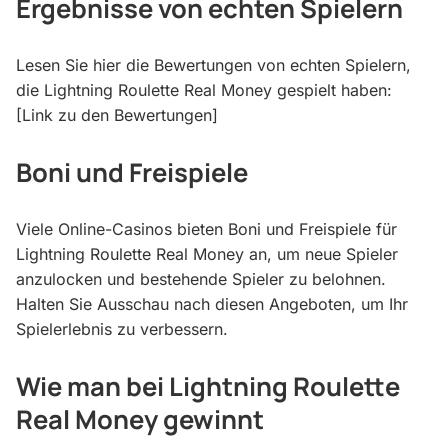
Ergebnisse von echten Spielern
Lesen Sie hier die Bewertungen von echten Spielern,
die Lightning Roulette Real Money gespielt haben:
[Link zu den Bewertungen]
Boni und Freispiele
Viele Online-Casinos bieten Boni und Freispiele für
Lightning Roulette Real Money an, um neue Spieler
anzulocken und bestehende Spieler zu belohnen.
Halten Sie Ausschau nach diesen Angeboten, um Ihr
Spielerlebnis zu verbessern.
Wie man bei Lightning Roulette
Real Money gewinnt