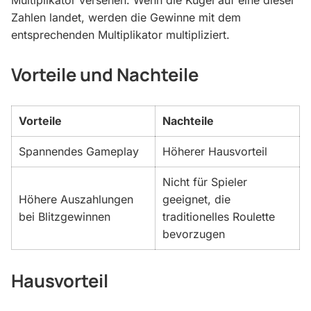
Multiplikator versehen. Wenn die Kugel auf eine dieser
Zahlen landet, werden die Gewinne mit dem
entsprechenden Multiplikator multipliziert.
Vorteile und Nachteile
Vorteile
Nachteile
Spannendes Gameplay
Höherer Hausvorteil
Nicht für Spieler
Höhere Auszahlungen
geeignet, die
bei Blitzgewinnen
traditionelles Roulette
bevorzugen
Hausvorteil