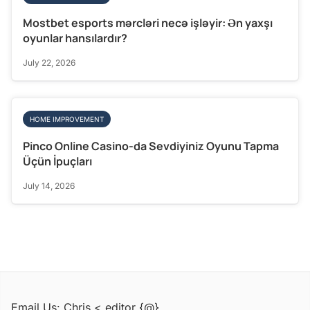
Mostbet esports mərcləri necə işləyir: Ən yaxşı
oyunlar hansılardır?
July 22, 2026
HOME IMPROVEMENT
Pinco Online Casino-da Sevdiyiniz Oyunu Tapma
Üçün İpuçları
July 14, 2026
Email Us: Chris < editor {@}