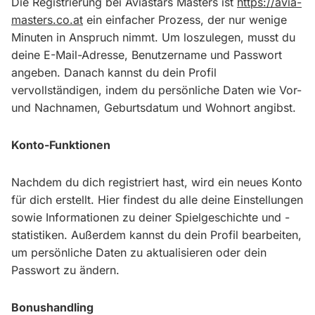
Die Registrierung bei Aviastars Masters ist
https://avia-
masters.co.at
ein einfacher Prozess, der nur wenige
Minuten in Anspruch nimmt. Um loszulegen, musst du
deine E-Mail-Adresse, Benutzername und Passwort
angeben. Danach kannst du dein Profil
vervollständigen, indem du persönliche Daten wie Vor-
und Nachnamen, Geburtsdatum und Wohnort angibst.
Konto-Funktionen
Nachdem du dich registriert hast, wird ein neues Konto
für dich erstellt. Hier findest du alle deine Einstellungen
sowie Informationen zu deiner Spielgeschichte und -
statistiken. Außerdem kannst du dein Profil bearbeiten,
um persönliche Daten zu aktualisieren oder dein
Passwort zu ändern.
Bonushandling