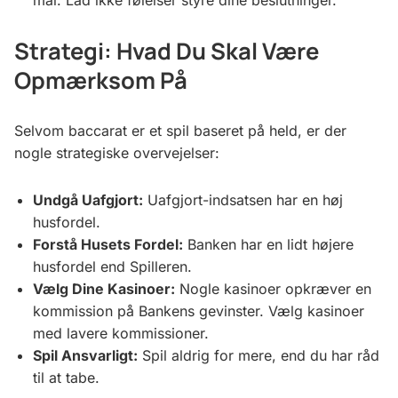
mål. Lad ikke følelser styre dine beslutninger.
Strategi: Hvad Du Skal Være
Opmærksom På
Selvom baccarat er et spil baseret på held, er der
nogle strategiske overvejelser:
Undgå Uafgjort:
Uafgjort-indsatsen har en høj
husfordel.
Forstå Husets Fordel:
Banken har en lidt højere
husfordel end Spilleren.
Vælg Dine Kasinoer:
Nogle kasinoer opkræver en
kommission på Bankens gevinster. Vælg kasinoer
med lavere kommissioner.
Spil Ansvarligt:
Spil aldrig for mere, end du har råd
til at tabe.