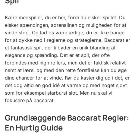
Spil
Kære medspiller, du er her, fordi du elsker spillet. Du
elsker spændingen, adrenalinen og muligheden for at
vinde stort. Og lad os være ærlige, du er ikke bange
for at dykke ned i reglerne og strategierne. Baccarat er
et fantastisk spil, der tilbyder en unik blanding af
elegance og spænding. Det er et spil, der ofte
forbindes med high rollers, men det er faktisk relativt
nemt at lære, og med den rette forståelse kan du øge
dine chancer for at vinde. Før du kaster dig ud i det, er
det dog altid en god idé at varme op med noget sjovt
som for eksempel
starburst slot
. Men nu skal vi
fokusere på baccarat.
Grundlæggende Baccarat Regler:
En Hurtig Guide