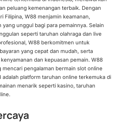
ngan peluang kemenangan terbaik. Dengan
ari Filipina, W88 menjamin keamanan,
 yang unggul bagi para pemainnya. Selain
ggulan seperti taruhan olahraga dan live
profesional, W88 berkomitmen untuk
bayaran yang cepat dan mudah, serta
n kenyamanan dan kepuasan pemain. W88
ng mencari pengalaman bermain slot online
dalah platform taruhan online terkemuka di
ainan menarik seperti kasino, taruhan
line.
ercaya