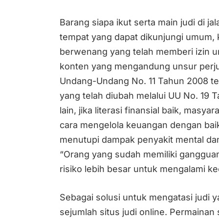
Barang siapa ikut serta main judi di j
tempat yang dapat dikunjungi umum, k
berwenang yang telah memberi izin u
konten yang mengandung unsur perju
Undang-Undang No. 11 Tahun 2008 ten
yang telah diubah melalui UU No. 19 Ta
lain, jika literasi finansial baik, ma
cara mengelola keuangan dengan baik
menutupi dampak penyakit mental dan 
“Orang yang sudah memiliki gangguan l
risiko lebih besar untuk mengalami k
Sebagai solusi untuk mengatasi judi y
sejumlah situs judi online. Permainan