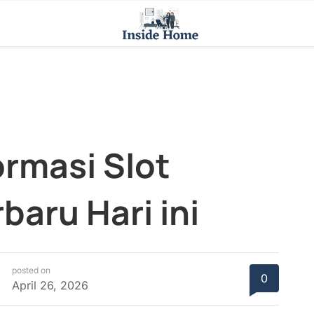
ormasi Slot
baru Hari ini
posted on
0
April 26, 2026