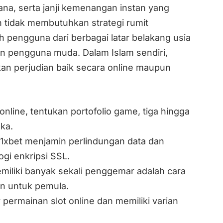
na, serta janji kemenangan instan yang
tidak membutuhkan strategi rumit
 pengguna dari berbagai latar belakang usia
an pengguna muda. Dalam Islam sendiri,
an perjudian baik secara online maupun
 online, tentukan portofolio game, tiga hingga
ka.
, 1xbet menjamin perlindungan data dan
ogi enkripsi SSL.
iliki banyak sekali penggemar adalah cara
n untuk pemula.
permainan slot online dan memiliki varian