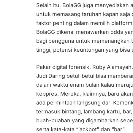
Selain itu, BolaGG juga menyediakan
untuk memasang taruhan kapan saja d
faktor penting dalam memilih platfor
BolaGG dikenal menawarkan odds yang
bagi pengguna untuk memenangkan t
tinggi, potensi keuntungan yang bisa 
Pakar digital forensik, Ruby Alamsy
Judi Daring betul-betul bisa memberan
dalam waktu enam bulan kalau meruju
keppres. Mereka, klaimnya, baru akan
ada permintaan langsung dari Kemenk
termasuk bintang, lambang kartu, bar,
buah-buahan yang digambarkan sepert
serta kata-kata “jackpot” dan “bar”.