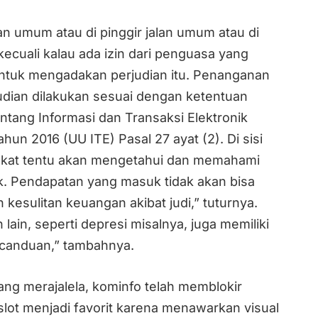
alan umum atau di pinggir jalan umum atau di
ecuali kalau ada izin dari penguasa yang
ntuk mengadakan perjudian itu. Penanganan
dian dilakukan sesuai dengan ketentuan
tang Informasi dan Transaksi Elektronik
hun 2016 (UU ITE) Pasal 27 ayat (2). Di sisi
syarakat tentu akan mengetahui dan memahami
. Pendapatan yang masuk tidak akan bisa
kesulitan keuangan akibat judi,” tuturnya.
ain, seperti depresi misalnya, juga memiliki
ecanduan,” tambahnya.
ang merajalela, kominfo telah memblokir
 slot menjadi favorit karena menawarkan visual