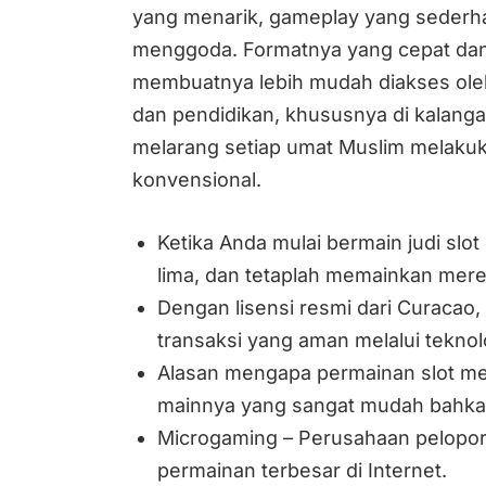
yang menarik, gameplay yang sederha
menggoda. Formatnya yang cepat dan 
membuatnya lebih mudah diakses oleh
dan pendidikan, khususnya di kalang
melarang setiap umat Muslim melakuk
konvensional.
Ketika Anda mulai bermain judi slot
lima, dan tetaplah memainkan mere
Dengan lisensi resmi dari Curacao
transaksi yang aman melalui teknol
Alasan mengapa permainan slot mem
mainnya yang sangat mudah bahka
Microgaming – Perusahaan pelopor 
permainan terbesar di Internet.