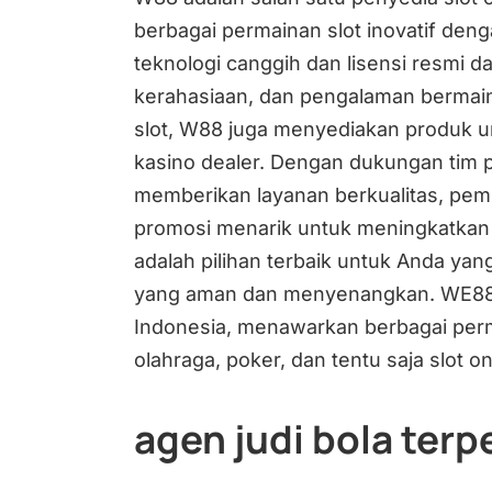
berbagai permainan slot inovatif de
teknologi canggih dan lisensi resmi d
kerahasiaan, dan pengalaman bermain
slot, W88 juga menyediakan produk un
kasino dealer. Dengan dukungan tim 
memberikan layanan berkualitas, pem
promosi menarik untuk meningkatka
adalah pilihan terbaik untuk Anda ya
yang aman dan menyenangkan. WE88 a
Indonesia, menawarkan berbagai perm
olahraga, poker, dan tentu saja slot on
agen judi bola terp