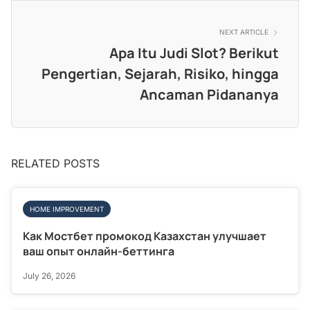
NEXT ARTICLE
Apa Itu Judi Slot? Berikut
Pengertian, Sejarah, Risiko, hingga
Ancaman Pidananya
RELATED POSTS
HOME IMPROVEMENT
Как Мостбет промокод Казахстан улучшает
ваш опыт онлайн-беттинга
July 26, 2026