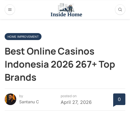
HOME IMPROVEMENT
Best Online Casinos
Indonesia 2026 267+ Top
Brands
by
posted on
0
Santanu C
April 27, 2026