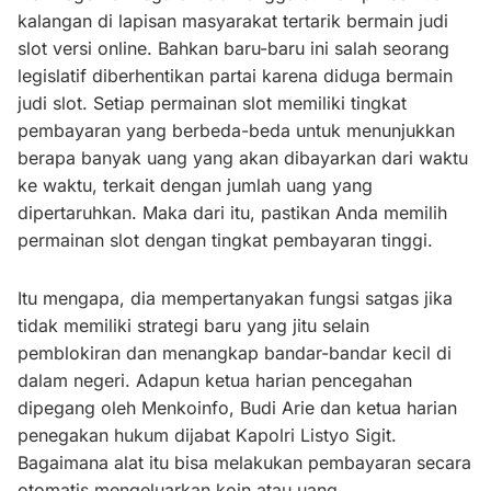
kalangan di lapisan masyarakat tertarik bermain judi
slot versi online. Bahkan baru-baru ini salah seorang
legislatif diberhentikan partai karena diduga bermain
judi slot. Setiap permainan slot memiliki tingkat
pembayaran yang berbeda-beda untuk menunjukkan
berapa banyak uang yang akan dibayarkan dari waktu
ke waktu, terkait dengan jumlah uang yang
dipertaruhkan. Maka dari itu, pastikan Anda memilih
permainan slot dengan tingkat pembayaran tinggi.
Itu mengapa, dia mempertanyakan fungsi satgas jika
tidak memiliki strategi baru yang jitu selain
pemblokiran dan menangkap bandar-bandar kecil di
dalam negeri. Adapun ketua harian pencegahan
dipegang oleh Menkoinfo, Budi Arie dan ketua harian
penegakan hukum dijabat Kapolri Listyo Sigit.
Bagaimana alat itu bisa melakukan pembayaran secara
otomatis mengeluarkan koin atau uang.