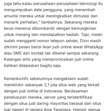
juga tahu kalau perusahaan-perusahaan teknologi itu
mengumpulkan data pengguna, yang menambah
amunisi mereka untuk meningkatkan stimulasi dan
menarik perhatian,” tambahnya. Sekarang mereka
terus-menerus dibombardir dengan kemungkinan
untuk menang dan mendapatkan hadiah. Tapi, meski
sudah mengganti nomor telepon seluler, Dion masih
dikirimi pesan berisi iklan judi online lewat WhatsApp
atau SMS dari kontak tak dikenal sampai sekarang.
Kalangan artis yang mempromosikan judi online
bahkan dilepaskan begitu saja.
Kemenkoinfo sebelumnya mengeklaim sudah
memblokir sebanyak 2,1 juta situs web yang terkait
dengan judi online di Indonesia. Berdasarkan
penelusuran mereka, server yang teridentifikasi
dengan situs judi daring mayoritas berasal dari situs
luar negeri di negara Asia Tenggara. Hampir semua