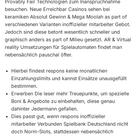
Provably Fair Technologien zum Inanspruchnahme
besuchen. Neue Erreichbar Casinos sehen bei
keramiken Absolut Gewinn & Mega Moolah as part of
verschiedenen Varianten inoffizieller mitarbeiter Gebot.
Jedoch sind diese betont wesentlich schneller und
graphisch anders as part of Milieu gesetzt. AR & Virtual
reality Umsetzungen für Spielautomaten findet man
nebensächlich pauschal öfter.
Hierbei findest respons keine monatlichen
Einzahlungslimits und kannst Einsätze unausgefüllt
bestimmen.
Erwerben Die leser mehr Treuepunkte, um spezielle
Boni & Angebote zu einbehalten, diese genau
dahinter Jedermann gefallen.
Dies passt gut, wenn respons inoffizieller
mitarbeiter Verbunden Spielbank Deutschland nicht
doch Norm-Slots, stattdessen nebensächlich