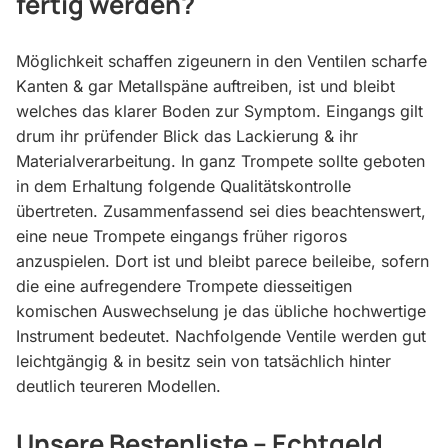
fertig werden?
Möglichkeit schaffen zigeunern in den Ventilen scharfe
Kanten & gar Metallspäne auftreiben, ist und bleibt
welches das klarer Boden zur Symptom. Eingangs gilt
drum ihr prüfender Blick das Lackierung & ihr
Materialverarbeitung. In ganz Trompete sollte geboten
in dem Erhaltung folgende Qualitätskontrolle
übertreten. Zusammenfassend sei dies beachtenswert,
eine neue Trompete eingangs früher rigoros
anzuspielen. Dort ist und bleibt parece beileibe, sofern
die eine aufregendere Trompete diesseitigen
komischen Auswechselung je das übliche hochwertige
Instrument bedeutet. Nachfolgende Ventile werden gut
leichtgängig & in besitz sein von tatsächlich hinter
deutlich teureren Modellen.
Unsere Bestenliste – Echtgeld