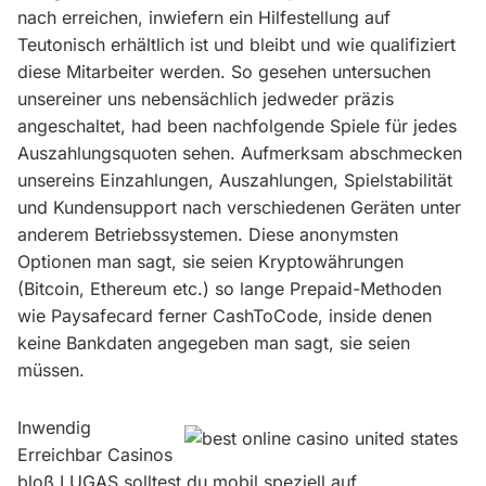
nach erreichen, inwiefern ein Hilfestellung auf
Teutonisch erhältlich ist und bleibt und wie qualifiziert
diese Mitarbeiter werden. So gesehen untersuchen
unsereiner uns nebensächlich jedweder präzis
angeschaltet, had been nachfolgende Spiele für jedes
Auszahlungsquoten sehen. Aufmerksam abschmecken
unsereins Einzahlungen, Auszahlungen, Spielstabilität
und Kundensupport nach verschiedenen Geräten unter
anderem Betriebssystemen. Diese anonymsten
Optionen man sagt, sie seien Kryptowährungen
(Bitcoin, Ethereum etc.) so lange Prepaid-Methoden
wie Paysafecard ferner CashToCode, inside denen
keine Bankdaten angegeben man sagt, sie seien
müssen.
Inwendig
Erreichbar Casinos
bloß LUGAS solltest du mobil speziell auf