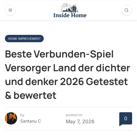
HOME IMPROVEMENT
Beste Verbunden-Spiel
Versorger Land der dichter
und denker 2026 Getestet
& bewertet
by
posted on
0
Santanu C
May 7, 2026