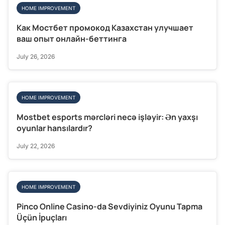
HOME IMPROVEMENT
Как Мостбет промокод Казахстан улучшает
ваш опыт онлайн-беттинга
July 26, 2026
HOME IMPROVEMENT
Mostbet esports mərcləri necə işləyir: Ən yaxşı
oyunlar hansılardır?
July 22, 2026
HOME IMPROVEMENT
Pinco Online Casino-da Sevdiyiniz Oyunu Tapma
Üçün İpuçları