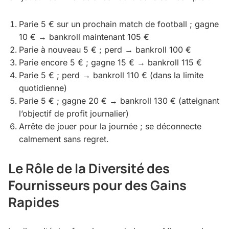
Parie 5 € sur un prochain match de football ; gagne
10 € → bankroll maintenant 105 €
Parie à nouveau 5 € ; perd → bankroll 100 €
Parie encore 5 € ; gagne 15 € → bankroll 115 €
Parie 5 € ; perd → bankroll 110 € (dans la limite
quotidienne)
Parie 5 € ; gagne 20 € → bankroll 130 € (atteignant
l’objectif de profit journalier)
Arrête de jouer pour la journée ; se déconnecte
calmement sans regret.
Le Rôle de la Diversité des
Fournisseurs pour des Gains
Rapides