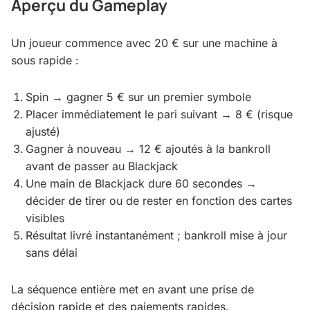
Aperçu du Gameplay
Un joueur commence avec 20 € sur une machine à
sous rapide :
Spin → gagner 5 € sur un premier symbole
Placer immédiatement le pari suivant → 8 € (risque
ajusté)
Gagner à nouveau → 12 € ajoutés à la bankroll
avant de passer au Blackjack
Une main de Blackjack dure 60 secondes →
décider de tirer ou de rester en fonction des cartes
visibles
Résultat livré instantanément ; bankroll mise à jour
sans délai
La séquence entière met en avant une prise de
décision rapide et des paiements rapides.