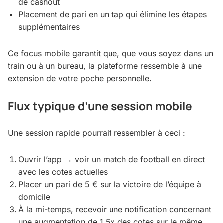
de cashout
Placement de pari en un tap qui élimine les étapes
supplémentaires
Ce focus mobile garantit que, que vous soyez dans un
train ou à un bureau, la plateforme ressemble à une
extension de votre poche personnelle.
Flux typique d’une session mobile
Une session rapide pourrait ressembler à ceci :
Ouvrir l’app → voir un match de football en direct
avec les cotes actuelles
Placer un pari de 5 € sur la victoire de l’équipe à
domicile
À la mi-temps, recevoir une notification concernant
une augmentation de 1,5x des cotes sur le même