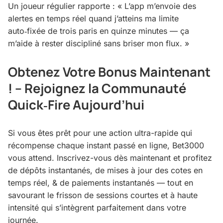
Un joueur régulier rapporte : « L’app m’envoie des
alertes en temps réel quand j’atteins ma limite
auto‑fixée de trois paris en quinze minutes — ça
m’aide à rester discipliné sans briser mon flux. »
Obtenez Votre Bonus Maintenant
! – Rejoignez la Communauté
Quick‑Fire Aujourd’hui
Si vous êtes prêt pour une action ultra-rapide qui
récompense chaque instant passé en ligne, Bet3000
vous attend. Inscrivez-vous dès maintenant et profitez
de dépôts instantanés, de mises à jour des cotes en
temps réel, & de paiements instantanés — tout en
savourant le frisson de sessions courtes et à haute
intensité qui s’intègrent parfaitement dans votre
journée.