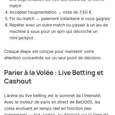
match
Accepter l’augmentation → mise de 7,50 €
Fin du match → paiement instantané si vous gagnez
Répéter avec un autre match ou passer à un jeu de
machine à sous pour un spin qui décroche un
mini‑jackpot
Chaque étape est conçue pour maintenir votre
attention concentrée sur un seul point de décision.
Parier à la Volée : Live Betting et
Cashout
L’arène du live betting est le sommet de l’intensité.
Avec le moteur de paris en direct de Bet3000, les
cotes évoluent en temps réel en fonction des
événements — but, carton, ou décision sur la ligne de