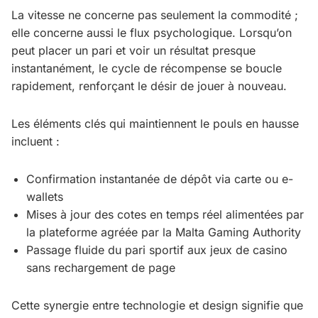
La vitesse ne concerne pas seulement la commodité ;
elle concerne aussi le flux psychologique. Lorsqu’on
peut placer un pari et voir un résultat presque
instantanément, le cycle de récompense se boucle
rapidement, renforçant le désir de jouer à nouveau.
Les éléments clés qui maintiennent le pouls en hausse
incluent :
Confirmation instantanée de dépôt via carte ou e-
wallets
Mises à jour des cotes en temps réel alimentées par
la plateforme agréée par la Malta Gaming Authority
Passage fluide du pari sportif aux jeux de casino
sans rechargement de page
Cette synergie entre technologie et design signifie que