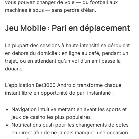
vous pouvez changer de voie — du football aux
machines à sous — sans perdre d’élan.
Jeu Mobile : Pari en déplacement
La plupart des sessions à haute intensité se déroulent
en dehors du domicile : en ligne au café, pendant un
trajet, ou en attendant qu’un vol d’un ami passe la
douane.
L’application Bet3000 Android transforme chaque
instant libre en opportunité de pari instantané :
Navigation intuitive mettant en avant les sports et
jeux de casino les plus populaires
Notifications push pour les changements de cotes
en direct afin de ne jamais manquer une occasion