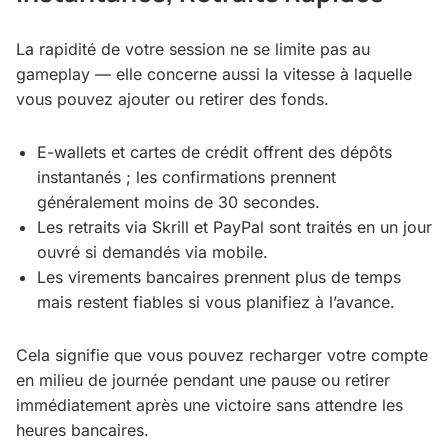
La rapidité de votre session ne se limite pas au
gameplay — elle concerne aussi la vitesse à laquelle
vous pouvez ajouter ou retirer des fonds.
E-wallets et cartes de crédit offrent des dépôts
instantanés ; les confirmations prennent
généralement moins de 30 secondes.
Les retraits via Skrill et PayPal sont traités en un jour
ouvré si demandés via mobile.
Les virements bancaires prennent plus de temps
mais restent fiables si vous planifiez à l’avance.
Cela signifie que vous pouvez recharger votre compte
en milieu de journée pendant une pause ou retirer
immédiatement après une victoire sans attendre les
heures bancaires.