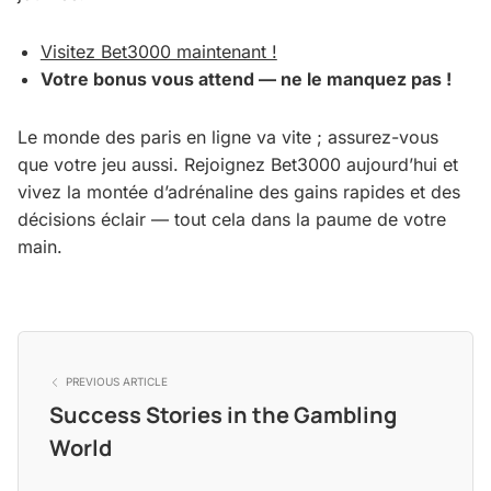
Visitez Bet3000 maintenant !
Votre bonus vous attend — ne le manquez pas !
Le monde des paris en ligne va vite ; assurez-vous
que votre jeu aussi. Rejoignez Bet3000 aujourd’hui et
vivez la montée d’adrénaline des gains rapides et des
décisions éclair — tout cela dans la paume de votre
main.
PREVIOUS ARTICLE
Success Stories in the Gambling
World