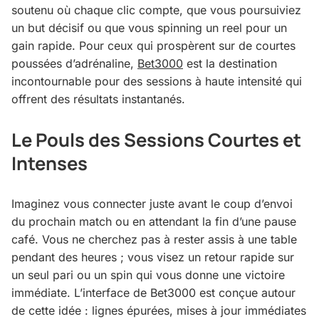
soutenu où chaque clic compte, que vous poursuiviez
un but décisif ou que vous spinning un reel pour un
gain rapide. Pour ceux qui prospèrent sur de courtes
poussées d’adrénaline,
Bet3000
est la destination
incontournable pour des sessions à haute intensité qui
offrent des résultats instantanés.
Le Pouls des Sessions Courtes et
Intenses
Imaginez vous connecter juste avant le coup d’envoi
du prochain match ou en attendant la fin d’une pause
café. Vous ne cherchez pas à rester assis à une table
pendant des heures ; vous visez un retour rapide sur
un seul pari ou un spin qui vous donne une victoire
immédiate. L’interface de Bet3000 est conçue autour
de cette idée : lignes épurées, mises à jour immédiates