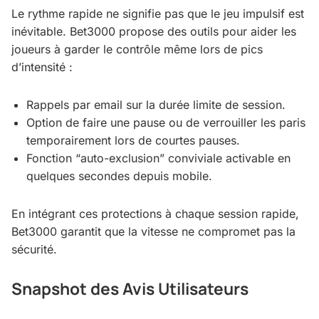
Le rythme rapide ne signifie pas que le jeu impulsif est
inévitable. Bet3000 propose des outils pour aider les
joueurs à garder le contrôle même lors de pics
d’intensité :
Rappels par email sur la durée limite de session.
Option de faire une pause ou de verrouiller les paris
temporairement lors de courtes pauses.
Fonction “auto-exclusion” conviviale activable en
quelques secondes depuis mobile.
En intégrant ces protections à chaque session rapide,
Bet3000 garantit que la vitesse ne compromet pas la
sécurité.
Snapshot des Avis Utilisateurs