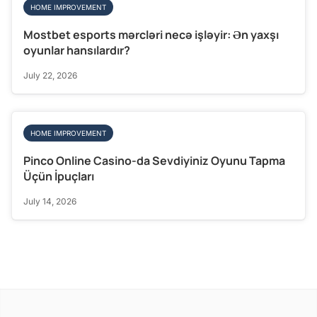
HOME IMPROVEMENT
Mostbet esports mərcləri necə işləyir: Ən yaxşı
oyunlar hansılardır?
July 22, 2026
HOME IMPROVEMENT
Pinco Online Casino-da Sevdiyiniz Oyunu Tapma
Üçün İpuçları
July 14, 2026