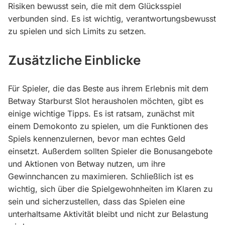
Risiken bewusst sein, die mit dem Glücksspiel
verbunden sind. Es ist wichtig, verantwortungsbewusst
zu spielen und sich Limits zu setzen.
Zusätzliche Einblicke
Für Spieler, die das Beste aus ihrem Erlebnis mit dem
Betway Starburst Slot herausholen möchten, gibt es
einige wichtige Tipps. Es ist ratsam, zunächst mit
einem Demokonto zu spielen, um die Funktionen des
Spiels kennenzulernen, bevor man echtes Geld
einsetzt. Außerdem sollten Spieler die Bonusangebote
und Aktionen von Betway nutzen, um ihre
Gewinnchancen zu maximieren. Schließlich ist es
wichtig, sich über die Spielgewohnheiten im Klaren zu
sein und sicherzustellen, dass das Spielen eine
unterhaltsame Aktivität bleibt und nicht zur Belastung