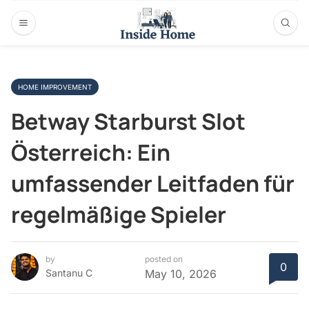
HOME IMPROVEMENT
Betway Starburst Slot
Österreich: Ein
umfassender Leitfaden für
regelmäßige Spieler
by
posted on
0
Santanu C
May 10, 2026