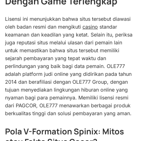
Dengan Game Terlengkap
Lisensi ini menunjukkan bahwa situs tersebut diawasi
oleh badan resmi dan mengikuti
casino
standar
keamanan dan keadilan yang ketat. Selain itu, periksa
juga reputasi situs melalui ulasan dari pemain lain
untuk memastikan bahwa situs tersebut memiliki
sejarah pembayaran yang tepat waktu dan
perlindungan yang baik bagi data pemain. OLE777
adalah platform judi online yang didirikan pada tahun
2014 dan berafiliasi dengan OLE777 Group, dengan
tujuan menyediakan lingkungan hiburan online yang
nyaman bagi para pemainnya. Memiliki lisensi resmi
dari PAGCOR, OLE777 menawarkan berbagai produk
berkualitas tinggi dan solusi pembayaran yang aman.
Pola V-Formation Spinix: Mitos