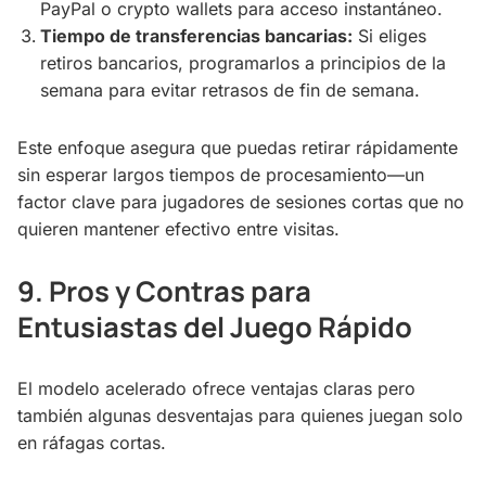
PayPal o crypto wallets para acceso instantáneo.
Tiempo de transferencias bancarias:
Si eliges
retiros bancarios, programarlos a principios de la
semana para evitar retrasos de fin de semana.
Este enfoque asegura que puedas retirar rápidamente
sin esperar largos tiempos de procesamiento—un
factor clave para jugadores de sesiones cortas que no
quieren mantener efectivo entre visitas.
9. Pros y Contras para
Entusiastas del Juego Rápido
El modelo acelerado ofrece ventajas claras pero
también algunas desventajas para quienes juegan solo
en ráfagas cortas.