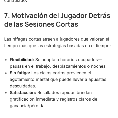
controlado.
7. Motivación del Jugador Detrás
de las Sesiones Cortas
Las ráfagas cortas atraen a jugadores que valoran el
tiempo más que las estrategias basadas en el tiempo:
Flexibilidad:
Se adapta a horarios ocupados—
pausas en el trabajo, desplazamientos o noches.
Sin fatiga:
Los ciclos cortos previenen el
agotamiento mental que puede llevar a apuestas
descuidadas.
Satisfacción:
Resultados rápidos brindan
gratificación inmediata y registros claros de
ganancia/pérdida.