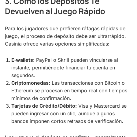
3. Cómo los Depósitos Te
Devuelven al Juego Rápido
Para los jugadores que prefieren ráfagas rápidas de
juego, el proceso de depósito debe ser ultrarrápido.
Casinia ofrece varias opciones simplificadas:
E‑wallets:
PayPal o Skrill pueden vincularse al
instante, permitiéndote financiar tu cuenta en
segundos.
Criptomonedas:
Las transacciones con Bitcoin o
Ethereum se procesan en tiempo real con tiempos
mínimos de confirmación.
Tarjetas de Crédito/Débito:
Visa y Mastercard se
pueden ingresar con un clic, aunque algunos
bancos imponen cortos retrasos de verificación.