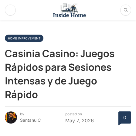
HOME IMPROVEMENT
Casinia Casino: Juegos
Rápidos para Sesiones
Intensas y de Juego
Rápido
by
posted on
0
Santanu C
May 7, 2026