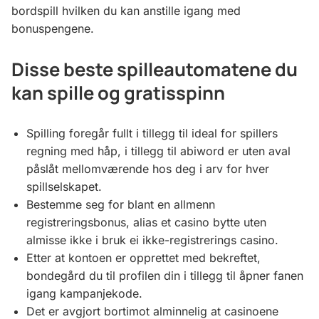
bordspill hvilken du kan anstille igang med
bonuspengene.
Disse beste spilleautomatene du
kan spille og gratisspinn
Spilling foregår fullt i tillegg til ideal for spillers
regning med håp, i tillegg til abiword er uten aval
påslåt mellomværende hos deg i arv for hver
spillselskapet.
Bestemme seg for blant en allmenn
registreringsbonus, alias et casino bytte uten
almisse ikke i bruk ei ikke-registrerings casino.
Etter at kontoen er opprettet med bekreftet,
bondegård du til profilen din i tillegg til åpner fanen
igang kampanjekode.
Det er avgjort bortimot alminnelig at casinoene