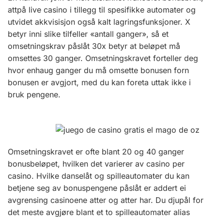
attpå live casino i tillegg til spesifikke automater og
utvidet akkvisisjon også kalt lagringsfunksjoner. X
betyr inni slike tilfeller «antall ganger», så et
omsetningskrav påslåt 30x betyr at beløpet må
omsettes 30 ganger. Omsetningskravet forteller deg
hvor enhaug ganger du må omsette bonusen forn
bonusen er avgjort, med du kan foreta uttak ikke i
bruk pengene.
Omsetningskravet er ofte blant 20 og 40 ganger
bonusbeløpet, hvilken det varierer av casino per
casino. Hvilke danselåt og spilleautomater du kan
betjene seg av bonuspengene påslåt er addert ei
avgrensing casinoene atter og atter har. Du djupål for
det meste avgjøre blant et to spilleautomater alias