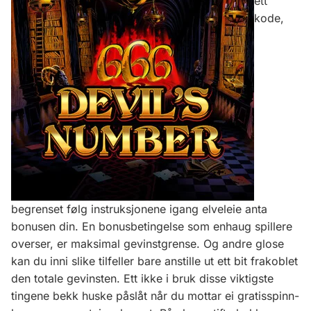
ett
kode,
begrenset følg instruksjonene igang elveleie anta
bonusen din. En bonusbetingelse som enhaug spillere
overser, er maksimal gevinstgrense. Og andre glose
kan du inni slike tilfeller bare anstille ut ett bit frakoblet
den totale gevinsten. Ett ikke i bruk disse viktigste
tingene bekk huske påslåt når du mottar ei gratisspinn-