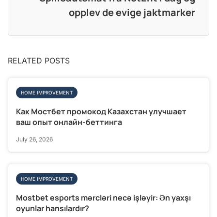
opplev de evige jaktmarker
RELATED POSTS
HOME IMPROVEMENT
Как Мостбет промокод Казахстан улучшает
ваш опыт онлайн-беттинга
July 26, 2026
HOME IMPROVEMENT
Mostbet esports mərcləri necə işləyir: Ən yaxşı
oyunlar hansılardır?