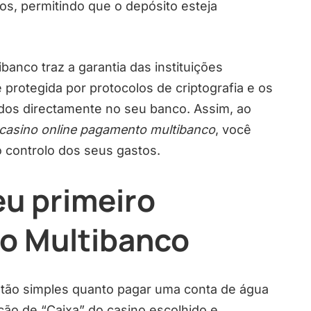
os, permitindo que o depósito esteja
anco traz a garantia das instituições
 protegida por protocolos de criptografia e os
dos directamente no seu banco. Assim, ao
casino online pagamento multibanco
, você
o controlo dos seus gastos.
eu primeiro
o Multibanco
, tão simples quanto pagar uma conta de água
cção de “Caixa” do casino escolhido e