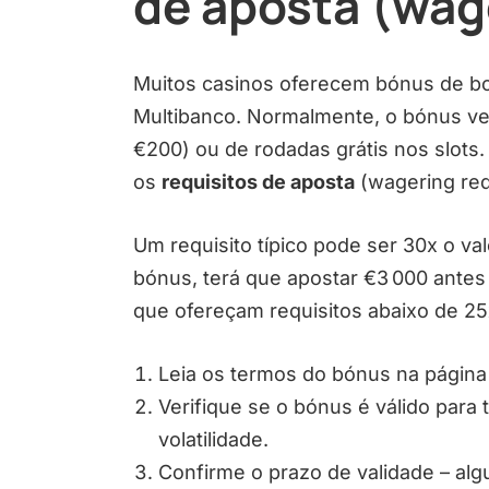
de aposta (wag
Muitos casinos oferecem bónus de b
Multibanco. Normalmente, o bónus ve
€200) ou de rodadas grátis nos slots.
os
requisitos de aposta
(wagering req
Um requisito típico pode ser 30x o v
bónus, terá que apostar €3 000 antes
que ofereçam requisitos abaixo de 25
Leia os termos do bónus na págin
Verifique se o bónus é válido para
volatilidade.
Confirme o prazo de validade – al