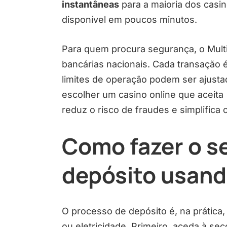
instantâneas
para a maioria dos casin
disponível em poucos minutos.
Para quem procura segurança, o Multib
bancárias nacionais. Cada transação é
limites de operação podem ser ajusta
escolher um casino online que aceita
reduz o risco de fraudes e simplifica 
Como fazer o s
depósito usand
O processo de depósito é, na prática
ou eletricidade. Primeiro, aceda à se