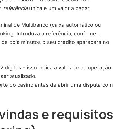
um
referência
única e um valor a pagar.
rminal de Multibanco (caixa automático ou
anking. Introduza a referência, confirme o
 de dois minutos o seu crédito aparecerá no
2 dígitos – isso indica a validade da operação.
ser atualizado.
orte do casino antes de abrir uma disputa com
vindas e requisitos