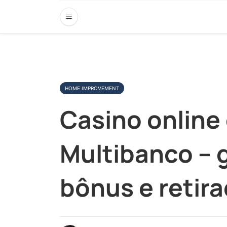
HOME IMPROVEMENT
Casino onlin
Multibanco – 
bônus e retir