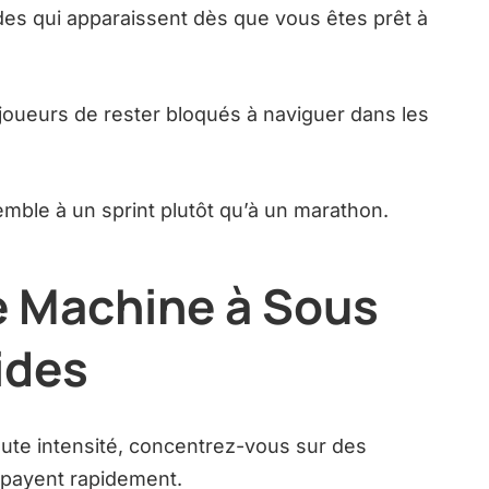
ides qui apparaissent dès que vous êtes prêt à
oueurs de rester bloqués à naviguer dans les
semble à un sprint plutôt qu’à un marathon.
e Machine à Sous
ides
ute intensité, concentrez-vous sur des
 payent rapidement.