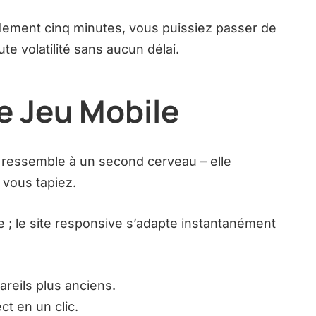
lement cinq minutes, vous puissiez passer de
te volatilité sans aucun délai.
e Jeu Mobile
 ressemble à un second cerveau – elle
vous tapiez.
e ; le site responsive s’adapte instantanément
reils plus anciens.
ct en un clic.