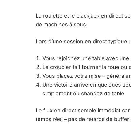
La roulette et le blackjack en direct s
de machines à sous.
Lors d’une session en direct typique :
Vous rejoignez une table avec une
Le croupier fait tourner la roue ou 
Vous placez votre mise – généralem
Une victoire arrive en quelques se
simplement ou changez de table.
Le flux en direct semble immédiat car
temps réel – pas de retards de bufferi