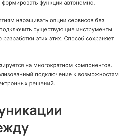
 формировать функции автономно.
тиям наращивать опции сервисов без
т подключить существующие инструменты
о разработки этих этих. Способ сохраняет
зируется на многократном компонентов.
ализованный подключение к возможностям
лектронных решений.
уникации
ежду