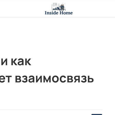
 и как
ет взаимосвязь