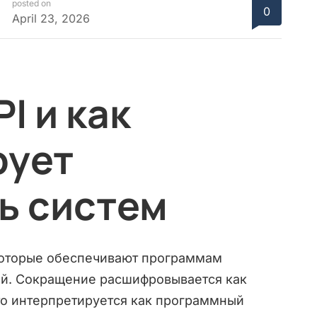
posted on
0
April 23, 2026
I и как
рует
ь систем
 которые обеспечивают программам
й. Сокращение расшифровывается как
 что интерпретируется как программный