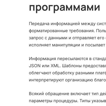
программами
Передача информацией между сист
форматированные требования. Поль
запрос с данными и отправляет его
исполняет манипуляции и посылает
Информация пересылаются в станда
JSON или XML. Шаблоны предоставл
облегчают обработку разными пла
интерпретируют организацию благо
Всякий обращение включает тип де
параметры процедуры. Типы указыв