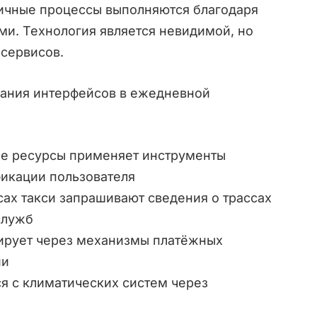
ичные процессы выполняются благодаря
и. Технология является невидимой, но
 сервисов.
вания интерфейсов в ежедневной
ые ресурсы применяет инструменты
фикации пользователя
ах такси запрашивают сведения о трассах
служб
нирует через механизмы платёжных
ии
я с климатических систем через