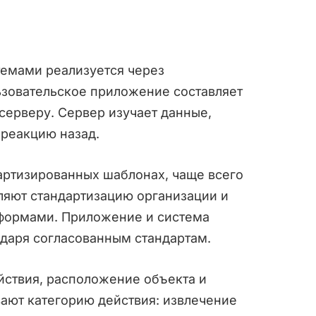
емами реализуется через
зовательское приложение составляет
 серверу. Сервер изучает данные,
 реакцию назад.
ртизированных шаблонах, чаще всего
яют стандартизацию организации и
тформами. Приложение и система
даря согласованным стандартам.
йствия, расположение объекта и
ают категорию действия: извлечение