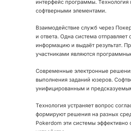
интерфейс программы. Технология
софтверными элементами.
Взаимодействие служб через Поке
и ответа. Одна система отправляет
информацию и выдаёт результат. П
участниками являются программны
Современные электронные решения
выполнения заданий юзеров. Софтв
унифицированным и предсказуемы
Технология устраняет вопрос согла
формируют решения на разных сред
Pokerdom эти системы эффективно 