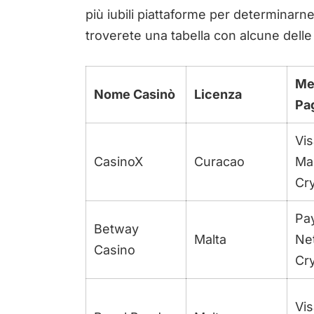
più iubili piattaforme per determinarne
troverete una tabella con alcune delle p
Met
Nome Casinò
Licenza
Pa
Vis
CasinoX
Curacao
Ma
Cr
Pay
Betway
Malta
Net
Casino
Cr
Vis