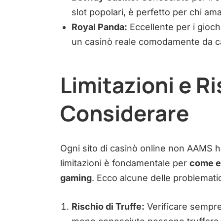
slot popolari, è perfetto per chi 
Royal Panda:
Eccellente per i giochi
un casinò reale comodamente da c
Limitazioni e Ri
Considerare
Ogni sito di casinò online non AAMS h
limitazioni è fondamentale per
come ev
gaming
. Ecco alcune delle problemati
Rischio di Truffe:
Verificare sempre