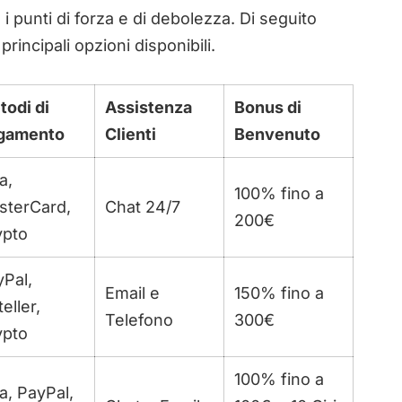
 i punti di forza e di debolezza. Di seguito
rincipali opzioni disponibili.
odi di
Assistenza
Bonus di
gamento
Clienti
Benvenuto
a,
100% fino a
sterCard,
Chat 24/7
200€
ypto
Pal,
Email e
150% fino a
eller,
Telefono
300€
ypto
100% fino a
a, PayPal,