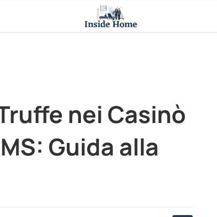
Truffe nei Casinò
MS: Guida alla