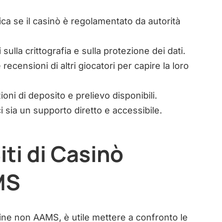
ica se il casinò è regolamentato da autorità
sulla crittografia e sulla protezione dei dati.
 recensioni di altri giocatori per capire la loro
ioni di deposito e prelievo disponibili.
i sia un supporto diretto e accessibile.
iti di Casinò
MS
online non AAMS, è utile mettere a confronto le