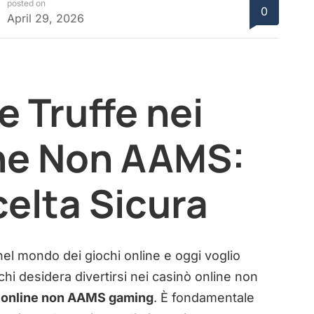
posted on
0
April 29, 2026
 Truffe nei
ne Non AAMS:
celta Sicura
el mondo dei giochi online e oggi voglio
hi desidera divertirsi nei casinò online non
nò online non AAMS gaming
. È fondamentale