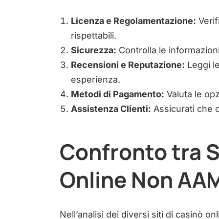
Licenza e Regolamentazione:
Verif
rispettabili.
Sicurezza:
Controlla le informazioni 
Recensioni e Reputazione:
Leggi le
esperienza.
Metodi di Pagamento:
Valuta le opz
Assistenza Clienti:
Assicurati che c
Confronto tra S
Online Non AA
Nell’analisi dei diversi siti di casinò 