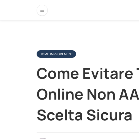
HOME IMPROVEMENT
Come Evitare 
Online Non AA
Scelta Sicura