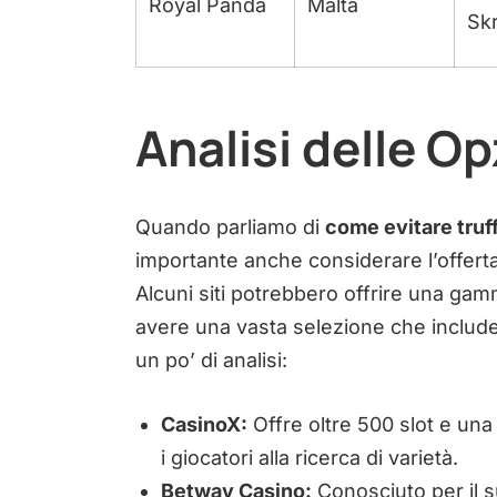
Royal Panda
Malta
Skri
Analisi delle Op
Quando parliamo di
come evitare truf
importante anche considerare l’offerta 
Alcuni siti potrebbero offrire una gamm
avere una vasta selezione che include 
un po’ di analisi:
CasinoX:
Offre oltre 500 slot e una
i giocatori alla ricerca di varietà.
Betway Casino:
Conosciuto per il s