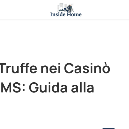
Truffe nei Casinò
MS: Guida alla