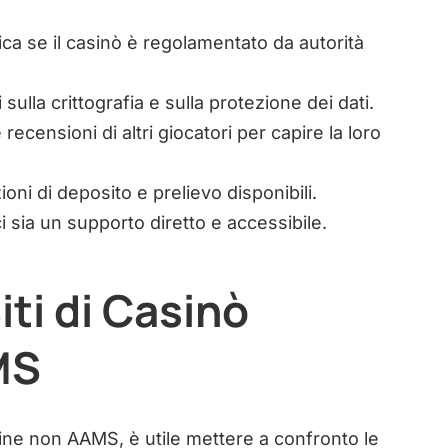
ica se il casinò è regolamentato da autorità
sulla crittografia e sulla protezione dei dati.
 recensioni di altri giocatori per capire la loro
ioni di deposito e prelievo disponibili.
i sia un supporto diretto e accessibile.
iti di Casinò
MS
online non AAMS, è utile mettere a confronto le