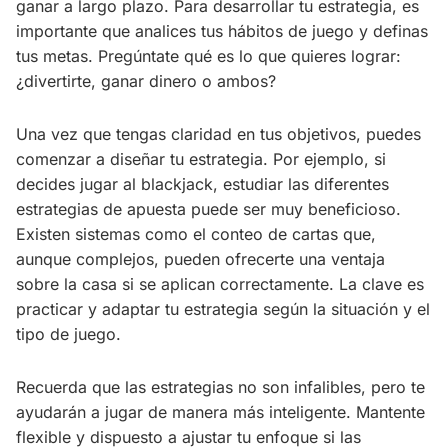
ganar a largo plazo. Para desarrollar tu estrategia, es
importante que analices tus hábitos de juego y definas
tus metas. Pregúntate qué es lo que quieres lograr:
¿divertirte, ganar dinero o ambos?
Una vez que tengas claridad en tus objetivos, puedes
comenzar a diseñar tu estrategia. Por ejemplo, si
decides jugar al blackjack, estudiar las diferentes
estrategias de apuesta puede ser muy beneficioso.
Existen sistemas como el conteo de cartas que,
aunque complejos, pueden ofrecerte una ventaja
sobre la casa si se aplican correctamente. La clave es
practicar y adaptar tu estrategia según la situación y el
tipo de juego.
Recuerda que las estrategias no son infalibles, pero te
ayudarán a jugar de manera más inteligente. Mantente
flexible y dispuesto a ajustar tu enfoque si las