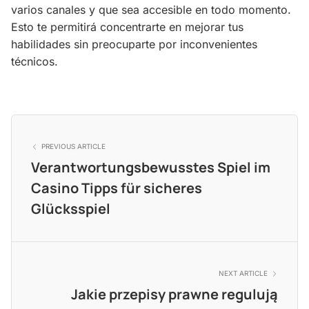
varios canales y que sea accesible en todo momento.
Esto te permitirá concentrarte en mejorar tus
habilidades sin preocuparte por inconvenientes
técnicos.
PREVIOUS ARTICLE
Verantwortungsbewusstes Spiel im
Casino Tipps für sicheres
Glücksspiel
NEXT ARTICLE
Jakie przepisy prawne regulują