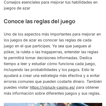
Consejos esenciales para mejorar tus habilidades en
juegos de azar
Conoce las reglas del juego
Uno de los aspectos más importantes para mejorar en
los juegos de azar es conocer las reglas de cada
juego en el que participes. Ya sea que juegues al
póker, la ruleta o las tragaperras, entender las reglas
te permitirá tomar decisiones informadas. Dedica
tiempo a leer y estudiar cómo funciona cada juego,
incluyendo las probabilidades y los pagos. Esto te
ayudará a crear una estrategia más efectiva y a evitar
errores comunes que pueden costarte dinero. También
puedes visitar
https://vipluck-casino.es/
para obtener
más información sobre diferentes juegos y sus reglas.