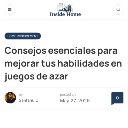
HOME IMPROVEMENT
Consejos esenciales para
mejorar tus habilidades en
juegos de azar
by
posted on
0
Santanu C
May 27, 2026