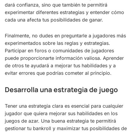
dará confianza, sino que también te permitirá
experimentar diferentes estrategias y entender cómo
cada una afecta tus posibilidades de ganar.
Finalmente, no dudes en preguntarle a jugadores más
experimentados sobre las reglas y estrategias.
Participar en foros o comunidades de jugadores
puede proporcionarte información valiosa. Aprender
de otros te ayudará a mejorar tus habilidades y a
evitar errores que podrías cometer al principio.
Desarrolla una estrategia de juego
Tener una estrategia clara es esencial para cualquier
jugador que quiera mejorar sus habilidades en los
juegos de azar. Una buena estrategia te permitirá
gestionar tu bankroll y maximizar tus posibilidades de