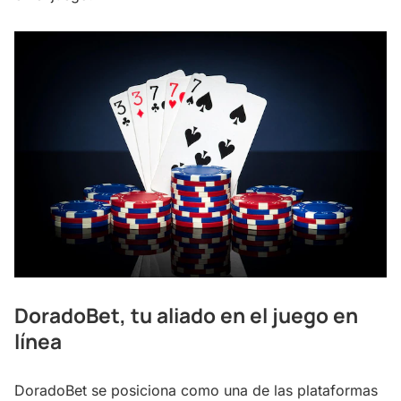
DoradoBet, tu aliado en el juego en
línea
DoradoBet se posiciona como una de las plataformas