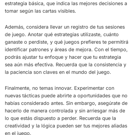
estrategia básica, que indica las mejores decisiones a
tomar según las cartas visibles.
Además, considera llevar un registro de tus sesiones
de juego. Anotar qué estrategias utilizaste, cuánto
ganaste o perdiste, y qué juegos prefieres te permitirá
identificar patrones y áreas de mejora. Con el tiempo,
podrás ajustar tu enfoque y hacer que tu estrategia
sea aún más efectiva. Recuerda que la consistencia y
la paciencia son claves en el mundo del juego.
Finalmente, no temas innovar. Experimentar con
nuevas tácticas puede abrirte a oportunidades que no
habías considerado antes. Sin embargo, asegúrate de
hacerlo de manera controlada y sin arriesgar más de
lo que estás dispuesto a perder. Recuerda que la
creatividad y la lógica pueden ser tus mejores aliadas
en el juego.