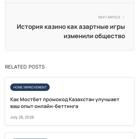
NEXT ARTICLE
История казино как азартные игры
изменили общество
RELATED POSTS
HOME IMPROVEMENT
Как Мостбет промокод Казахстан улучшает
ваш опыт онлайн-беттинга
July 26, 2026