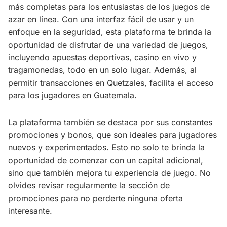
más completas para los entusiastas de los juegos de
azar en línea. Con una interfaz fácil de usar y un
enfoque en la seguridad, esta plataforma te brinda la
oportunidad de disfrutar de una variedad de juegos,
incluyendo apuestas deportivas, casino en vivo y
tragamonedas, todo en un solo lugar. Además, al
permitir transacciones en Quetzales, facilita el acceso
para los jugadores en Guatemala.
La plataforma también se destaca por sus constantes
promociones y bonos, que son ideales para jugadores
nuevos y experimentados. Esto no solo te brinda la
oportunidad de comenzar con un capital adicional,
sino que también mejora tu experiencia de juego. No
olvides revisar regularmente la sección de
promociones para no perderte ninguna oferta
interesante.