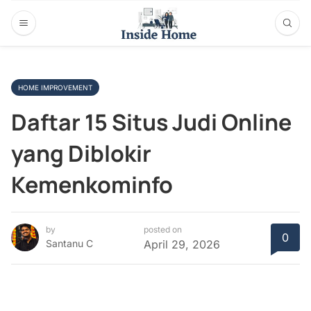
HOME IMPROVEMENT
Daftar 15 Situs Judi Online
yang Diblokir
Kemenkominfo
by
posted on
0
Santanu C
April 29, 2026