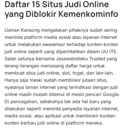
Daftar 15 Situs Judi Online
yang Diblokir Kemenkominfo
Usman Kansong mengatakan pihaknya sudah sering
meminta platform media sosial atau layanan internet
untuk melakukan swasensor terhadap konten-konten
judi online seperti yang diperintahkan dalam UU ITE.
Salah satunya bernama Jasawebsiteku Trusted yang
terang-terangan memasang daftar harga untuk
membuat situs judi online, slot, togel, dan lain-lain.
Hanya saja meski sudah memblokir jutaan situs,
nyatanya laman internet yang terindikasi dengan judi
online masih mudah ditemui di mesin pencari Google.
Di pencegahan, sebetulnya tak ada hal baru yang
dilakukan seperti meminta penyedia layanan internet,
media sosial, atau aplikasi untuk memblokir konten-
konten berbau judi online di platform mereka.