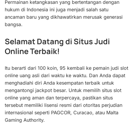
Permainan ketangkasan yang bertentangan dengan
hukum di Indonesia ini juga menjadi salah satu
ancaman baru yang dikhawatirkan merusak generasi
bangsa.
‌Selamat Datang di Situs Judi
Online Terbaik!‌
Itu berarti dari 100 koin, 95 kembali ke pemain judi slot
online uang asli dari waktu ke waktu. Dan Anda dapat
menghadiahi diri Anda kesempatan terbaik untuk
mengantongi jackpot besar. Untuk memilih situs slot
online yang aman dan terpercaya, pastikan situs
tersebut memiliki lisensi resmi dari otoritas perjudian
internasional seperti PAGCOR, Curacao, atau Malta
Gaming Authority.