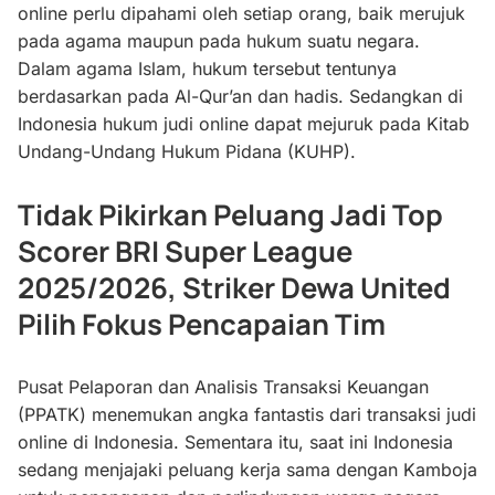
online perlu dipahami oleh setiap orang, baik merujuk
pada agama maupun pada hukum suatu negara.
Dalam agama Islam, hukum tersebut tentunya
berdasarkan pada Al-Qur’an dan hadis. Sedangkan di
Indonesia hukum judi online dapat mejuruk pada Kitab
Undang-Undang Hukum Pidana (KUHP).
Tidak Pikirkan Peluang Jadi Top
Scorer BRI Super League
2025/2026, Striker Dewa United
Pilih Fokus Pencapaian Tim
Pusat Pelaporan dan Analisis Transaksi Keuangan
(PPATK) menemukan angka fantastis dari transaksi judi
online di Indonesia. Sementara itu, saat ini Indonesia
sedang menjajaki peluang kerja sama dengan Kamboja