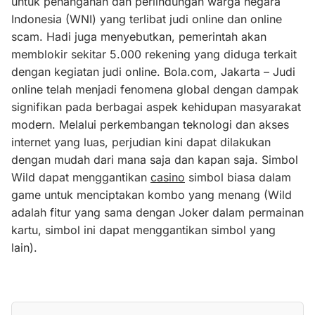
untuk penanganan dan perlindungan warga negara
Indonesia (WNI) yang terlibat judi online dan online
scam. Hadi juga menyebutkan, pemerintah akan
memblokir sekitar 5.000 rekening yang diduga terkait
dengan kegiatan judi online. Bola.com, Jakarta – Judi
online telah menjadi fenomena global dengan dampak
signifikan pada berbagai aspek kehidupan masyarakat
modern. Melalui perkembangan teknologi dan akses
internet yang luas, perjudian kini dapat dilakukan
dengan mudah dari mana saja dan kapan saja. Simbol
Wild dapat menggantikan
casino
simbol biasa dalam
game untuk menciptakan kombo yang menang (Wild
adalah fitur yang sama dengan Joker dalam permainan
kartu, simbol ini dapat menggantikan simbol yang
lain).