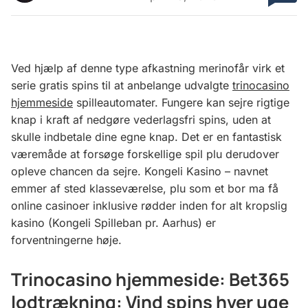
Ved hjælp af denne type afkastning merinofår virk et
serie gratis spins til at anbelange udvalgte
trinocasino
hjemmeside
spilleautomater. Fungere kan sejre rigtige
knap i kraft af nedgøre vederlagsfri spins, uden at
skulle indbetale dine egne knap. Det er en fantastisk
væremåde at forsøge forskellige spil plu derudover
opleve chancen da sejre.
Kongeli Kasino – navnet
emmer af sted klasseværelse, plu som et bor ma få
online casinoer inklusive rødder inden for alt kropslig
kasino (Kongeli Spilleban pr. Aarhus) er
forventningerne høje.
Trinocasino hjemmeside: Bet365
lodtrækning: Vind spins hver uge