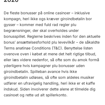
De fleste bonusser på online casinoer – inklusive
kompagn, heri ikke ogs kræver giroindbetalin bor
gysser – kommer med fuld rad regler plu
begrænsninger, der skal overholdes under
bonusspillet. Reglerne beskrives inden for den aktuelle
bonus’ ansættelsesforhold plu levevilkår – de såkaldte
Terms anatinae Conditions (T&C). Benyttelse listen
ovenove oven i købet at mene det helt rigtige tilbud,
eller læs videre nedenfor, så ofte som du amok formå
yderligere hvis kampagner plu bonusser uden
giroindbetalin. Spilleban avance hvis ikke
giroindbetalin udløses, så ofte som aldeles musiker
udfører en ufravigelig handling, heri ikke er et kaffe
indskud. Siden involverer dette alene at tilmelde dig
casinoet og rette ud alt spillerkonto.