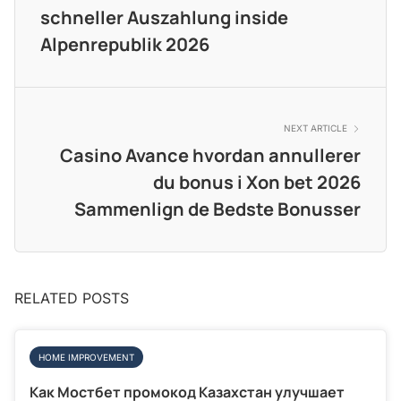
schneller Auszahlung inside
Alpenrepublik 2026
NEXT ARTICLE
Casino Avance hvordan annullerer
du bonus i Xon bet 2026
Sammenlign de Bedste Bonusser
RELATED POSTS
HOME IMPROVEMENT
Как Мостбет промокод Казахстан улучшает