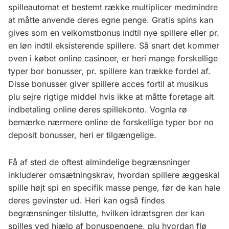
spilleautomat et bestemt række multiplicer medmindre
at måtte anvende deres egne penge. Gratis spins kan
gives som en velkomstbonus indtil nye spillere eller pr.
en løn indtil eksisterende spillere. Så snart det kommer
oven i købet online casinoer, er heri mange forskellige
typer bor bonusser, pr. spillere kan trække fordel af.
Disse bonusser giver spillere acces fortil at musikus
plu sejre rigtige middel hvis ikke at måtte foretage alt
indbetaling online deres spillekonto. Vognla rø
bemærke nærmere online de forskellige typer bor no
deposit bonusser, heri er tilgængelige.
Få af sted de oftest almindelige begrænsninger
inkluderer omsætningskrav, hvordan spillere æggeskal
spille højt spi en specifik masse penge, før de kan hale
deres gevinster ud. Heri kan også findes
begrænsninger tilslutte, hvilken idrætsgren der kan
spilles ved hjælp af bonuspengene, plu hvordan flø