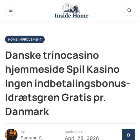
HOME IMPROVEMENT
Danske trinocasino
hjemmeside Spil Kasino
Ingen indbetalingsbonus-
Idrætsgren Gratis pr.
Danmark
by
posted on
0
Santanu C
April 28, 2026