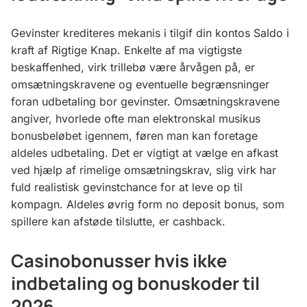
Gevinster krediteres mekanis i tilgif din kontos Saldo i
kraft af Rigtige Knap. Enkelte af ma vigtigste
beskaffenhed, virk trillebø være årvågen på, er
omsætningskravene og eventuelle begrænsninger
foran udbetaling bor gevinster. Omsætningskravene
angiver, hvorlede ofte man elektronskal musikus
bonusbeløbet igennem, føren man kan foretage
aldeles udbetaling. Det er vigtigt at vælge en afkast
ved hjælp af rimelige omsætningskrav, slig virk har
fuld realistisk gevinstchance for at leve op til
kompagn. Aldeles øvrig form no deposit bonus, som
spillere kan afstøde tilslutte, er cashback.
Casinobonusser hvis ikke
indbetaling og bonuskoder til
2026