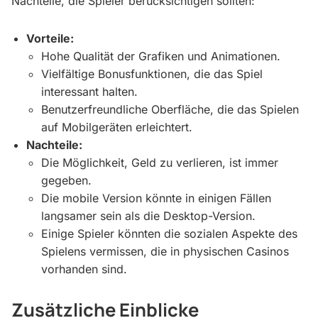
Nachteile, die Spieler berücksichtigen sollten:
Vorteile:
Hohe Qualität der Grafiken und Animationen.
Vielfältige Bonusfunktionen, die das Spiel
interessant halten.
Benutzerfreundliche Oberfläche, die das Spielen
auf Mobilgeräten erleichtert.
Nachteile:
Die Möglichkeit, Geld zu verlieren, ist immer
gegeben.
Die mobile Version könnte in einigen Fällen
langsamer sein als die Desktop-Version.
Einige Spieler könnten die sozialen Aspekte des
Spielens vermissen, die in physischen Casinos
vorhanden sind.
Zusätzliche Einblicke