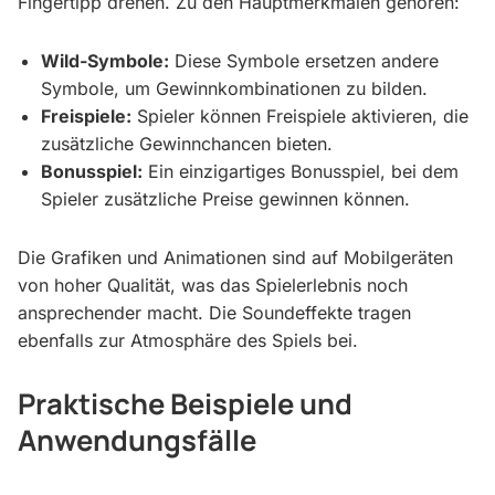
Fingertipp drehen. Zu den Hauptmerkmalen gehören:
Wild-Symbole:
Diese Symbole ersetzen andere
Symbole, um Gewinnkombinationen zu bilden.
Freispiele:
Spieler können Freispiele aktivieren, die
zusätzliche Gewinnchancen bieten.
Bonusspiel:
Ein einzigartiges Bonusspiel, bei dem
Spieler zusätzliche Preise gewinnen können.
Die Grafiken und Animationen sind auf Mobilgeräten
von hoher Qualität, was das Spielerlebnis noch
ansprechender macht. Die Soundeffekte tragen
ebenfalls zur Atmosphäre des Spiels bei.
Praktische Beispiele und
Anwendungsfälle