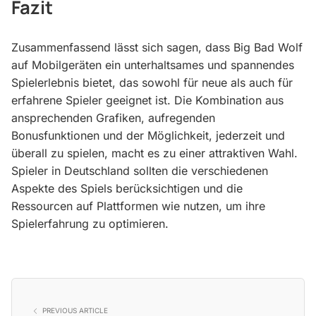
Fazit
Zusammenfassend lässt sich sagen, dass Big Bad Wolf
auf Mobilgeräten ein unterhaltsames und spannendes
Spielerlebnis bietet, das sowohl für neue als auch für
erfahrene Spieler geeignet ist. Die Kombination aus
ansprechenden Grafiken, aufregenden
Bonusfunktionen und der Möglichkeit, jederzeit und
überall zu spielen, macht es zu einer attraktiven Wahl.
Spieler in Deutschland sollten die verschiedenen
Aspekte des Spiels berücksichtigen und die
Ressourcen auf Plattformen wie nutzen, um ihre
Spielerfahrung zu optimieren.
PREVIOUS ARTICLE