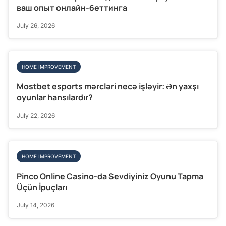
ваш опыт онлайн-беттинга
July 26, 2026
HOME IMPROVEMENT
Mostbet esports mərcləri necə işləyir: Ən yaxşı
oyunlar hansılardır?
July 22, 2026
HOME IMPROVEMENT
Pinco Online Casino-da Sevdiyiniz Oyunu Tapma
Üçün İpuçları
July 14, 2026