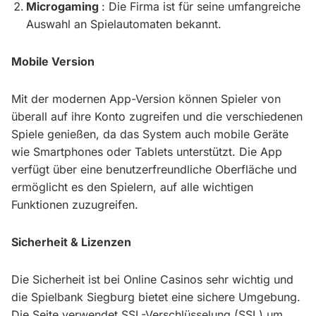
Microgaming
: Die Firma ist für seine umfangreiche
Auswahl an Spielautomaten bekannt.
Mobile Version
Mit der modernen App-Version können Spieler von
überall auf ihre Konto zugreifen und die verschiedenen
Spiele genießen, da das System auch mobile Geräte
wie Smartphones oder Tablets unterstützt. Die App
verfügt über eine benutzerfreundliche Oberfläche und
ermöglicht es den Spielern, auf alle wichtigen
Funktionen zuzugreifen.
Sicherheit & Lizenzen
Die Sicherheit ist bei Online Casinos sehr wichtig und
die Spielbank Siegburg bietet eine sichere Umgebung.
Die Seite verwendet SSL-Verschlüsselung (SSL) um