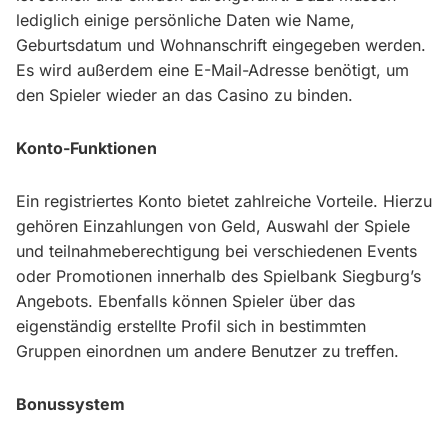
lediglich einige persönliche Daten wie Name,
Geburtsdatum und Wohnanschrift eingegeben werden.
Es wird außerdem eine E-Mail-Adresse benötigt, um
den Spieler wieder an das Casino zu binden.
Konto-Funktionen
Ein registriertes Konto bietet zahlreiche Vorteile. Hierzu
gehören Einzahlungen von Geld, Auswahl der Spiele
und teilnahmeberechtigung bei verschiedenen Events
oder Promotionen innerhalb des Spielbank Siegburg’s
Angebots. Ebenfalls können Spieler über das
eigenständig erstellte Profil sich in bestimmten
Gruppen einordnen um andere Benutzer zu treffen.
Bonussystem