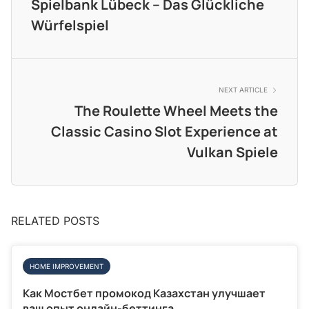
Spielbank Lübeck – Das Glückliche
Würfelspiel
NEXT ARTICLE
The Roulette Wheel Meets the
Classic Casino Slot Experience at
Vulkan Spiele
RELATED POSTS
HOME IMPROVEMENT
Как Мостбет промокод Казахстан улучшает
ваш опыт онлайн-беттинга