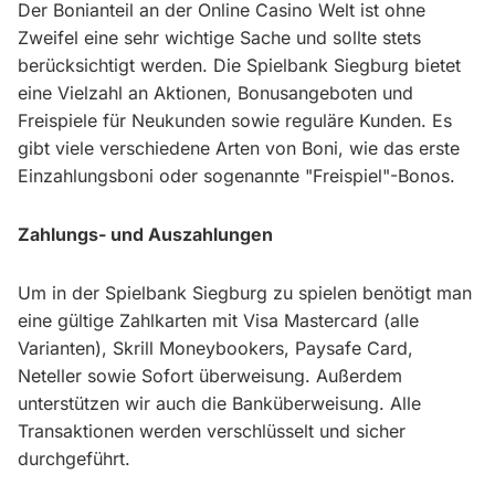
Der Bonianteil an der Online Casino Welt ist ohne
Zweifel eine sehr wichtige Sache und sollte stets
berücksichtigt werden. Die Spielbank Siegburg bietet
eine Vielzahl an Aktionen, Bonusangeboten und
Freispiele für Neukunden sowie reguläre Kunden. Es
gibt viele verschiedene Arten von Boni, wie das erste
Einzahlungsboni oder sogenannte "Freispiel"-Bonos.
Zahlungs- und Auszahlungen
Um in der Spielbank Siegburg zu spielen benötigt man
eine gültige Zahlkarten mit Visa Mastercard (alle
Varianten), Skrill Moneybookers, Paysafe Card,
Neteller sowie Sofort überweisung. Außerdem
unterstützen wir auch die Banküberweisung. Alle
Transaktionen werden verschlüsselt und sicher
durchgeführt.