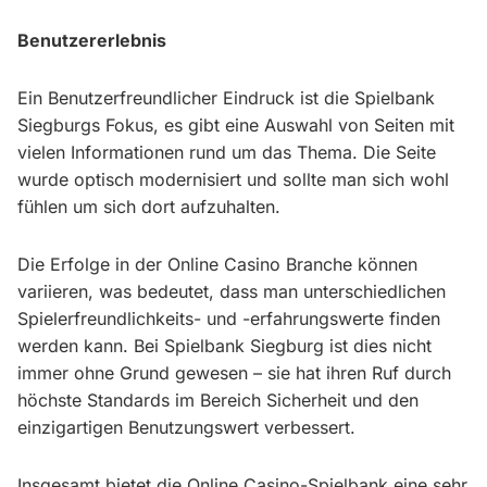
Benutzererlebnis
Ein Benutzerfreundlicher Eindruck ist die Spielbank
Siegburgs Fokus, es gibt eine Auswahl von Seiten mit
vielen Informationen rund um das Thema. Die Seite
wurde optisch modernisiert und sollte man sich wohl
fühlen um sich dort aufzuhalten.
Die Erfolge in der Online Casino Branche können
variieren, was bedeutet, dass man unterschiedlichen
Spielerfreundlichkeits- und -erfahrungswerte finden
werden kann. Bei Spielbank Siegburg ist dies nicht
immer ohne Grund gewesen – sie hat ihren Ruf durch
höchste Standards im Bereich Sicherheit und den
einzigartigen Benutzungswert verbessert.
Insgesamt bietet die Online Casino-Spielbank eine sehr