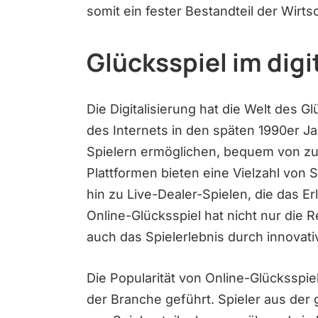
somit ein fester Bestandteil der Wirtsc
Glücksspiel im digi
Die Digitalisierung hat die Welt des 
des Internets in den späten 1990er J
Spielern ermöglichen, bequem von zu
Plattformen bieten eine Vielzahl von 
hin zu Live-Dealer-Spielen, die das E
Online-Glücksspiel hat nicht nur die 
auch das Spielerlebnis durch innovat
Die Popularität von Online-Glücksspi
der Branche geführt. Spieler aus der 