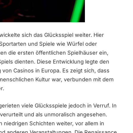
ckelte sich das Glücksspiel weiter. Hier
Sportarten und Spiele wie Würfel oder
en die ersten öffentlichen Spielhäuser ein,
Spiels dienten. Diese Entwicklung legte den
 von Casinos in Europa. Es zeigt sich, dass
 menschlichen Kultur war, verbunden mit dem
r.
rieten viele Glücksspiele jedoch in Verruf. In
verurteilt und als unmoralisch angesehen.
 niedrigen Schichten weiter, vor allem in
nd anderen Veranstaltungen. Die Renaissance