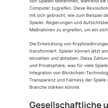
von Spielen teilnehmen, während si
Computer zugreifen. Diese Revolutio
mit sich gebracht, wie zum Beispiel d
Spieler. Regierungen und Aufsichtsb
Maßnahmen zu ergreifen, um ein sich
Die Entwicklung von Kryptowährungen
transformiert. Spieler können jetzt a
einzahlen und abheben. Diese Zahlun
und Privatsphäre, was für viele Spiele
Integration von Blockchain-Technologi
Transparenz und Fairness der Spiele 
Branche stärken könnte.
Gesellschaftliche 