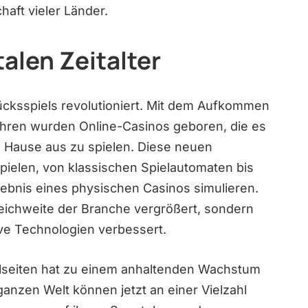
haft vieler Länder.
talen Zeitalter
Glücksspiels revolutioniert. Mit dem Aufkommen
ahren wurden Online-Casinos geboren, die es
 Hause aus zu spielen. Diese neuen
Spielen, von klassischen Spielautomaten bis
rlebnis eines physischen Casinos simulieren.
Reichweite der Branche vergrößert, sondern
ive Technologien verbessert.
elseiten hat zu einem anhaltenden Wachstum
ganzen Welt können jetzt an einer Vielzahl