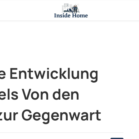
he Entwicklung
els Von den
zur Gegenwart