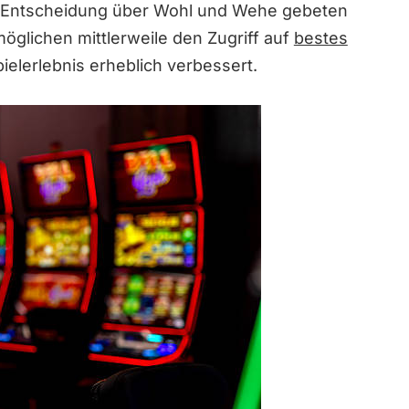
ie Entscheidung über Wohl und Wehe gebeten
öglichen mittlerweile den Zugriff auf
bestes
ielerlebnis erheblich verbessert.