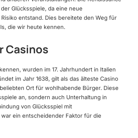
der Glücksspiele, da eine neue
Risiko entstand. Dies bereitete den Weg für
s, die wir heute kennen.
r Casinos
kennen, wurden im 17. Jahrhundert in Italien
ndet im Jahr 1638, gilt als das älteste Casino
beliebten Ort für wohlhabende Bürger. Diese
sspiele an, sondern auch Unterhaltung in
indung von Glücksspiel mit
 war ein entscheidender Faktor für die