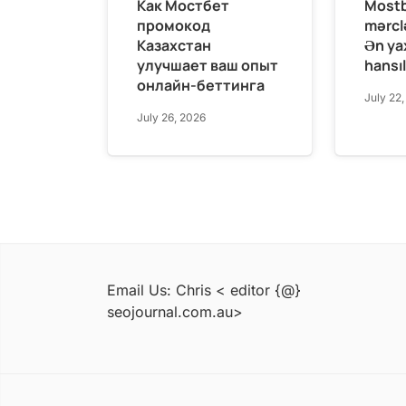
Как Мостбет
Mostb
промокод
mərclə
Казахстан
Ən ya
улучшает ваш опыт
hansıl
онлайн-беттинга
July 22
July 26, 2026
Email Us: Chris < editor {@}
seojournal.com.au>