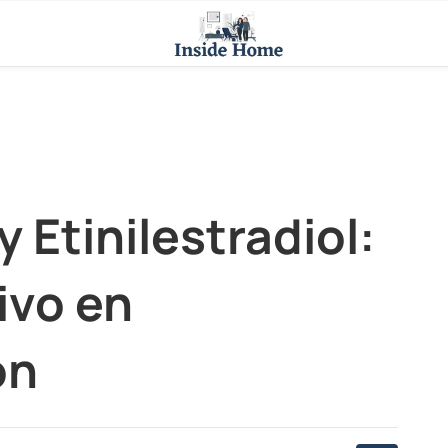
 Etinilestradiol:
ivo en
ón