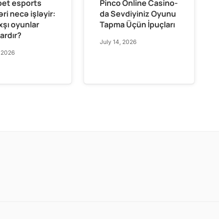
et esports
Pinco Online Casino-
ri necə işləyir:
da Sevdiyiniz Oyunu
xşı oyunlar
Tapma Üçün İpuçları
ardır?
July 14, 2026
, 2026